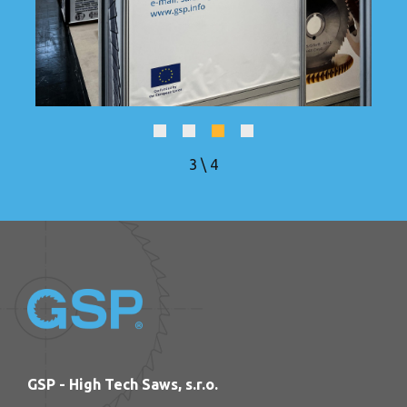
4
\
4
GSP - High Tech Saws, s.r.o.