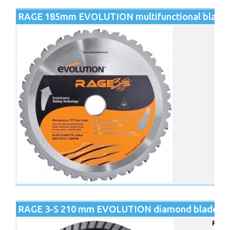
RAGE 185mm EVOLUTION multifunctional blade fo
RAGE 3-S 210 mm EVOLUTION diamond blade for
Para