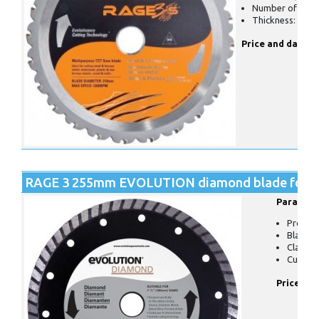
Number of teeth
Thickness: 2 m
Price and date o
RAGE 3 255mm EVOLUTION diamond blade for m
Paramete
Produc
Blade d
Clampi
Cuts: ti
Price and