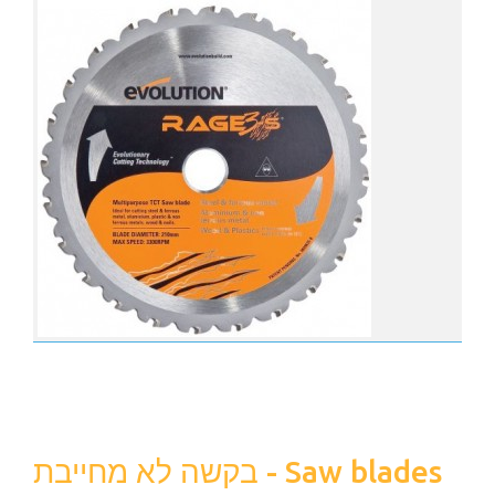
Par
P
Bl
Cl
Cu
Nu
Th
Pric
בקשה לא מחייבת - Saw blades