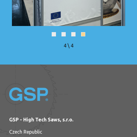
4
\
4
GSP - High Tech Saws, s.r.o.
Czech Republic