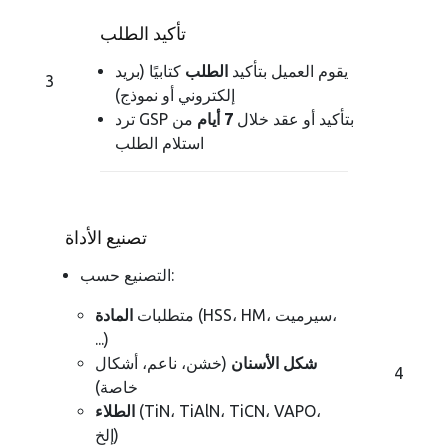
تأكيد الطلب
يقوم العميل بتأكيد
الطلب
كتابيًا (بريد
3
إلكتروني أو نموذج)
ترد GSP بتأكيد أو عقد خلال
7 أيام
من
استلام الطلب
تصنيع الأداة
التصنيع حسب:
(HSS، HM، سيرميت،
متطلبات
المادة
...)
شكل الأسنان
(خشن، ناعم، أشكال
4
خاصة)
(TiN، TiAlN، TiCN، VAPO،
الطلاء
إلخ)