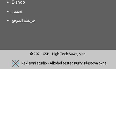
E-shop
تحميل
خريطة الموقع
© 2021 GSP - High Tech Saws, s.r.o.
Reklamní studio
-
Alkohol tester
,
Kufry
,
Plastová okna
نحن نستخدم ملفات تعريف الارتباط ، وبفضلها يمكننا أن نقدم
لك خدمات أفضل. باستخدام خدماتنا ، فإنك توافق على
أفهم
Cookie agreement
استخدامها.