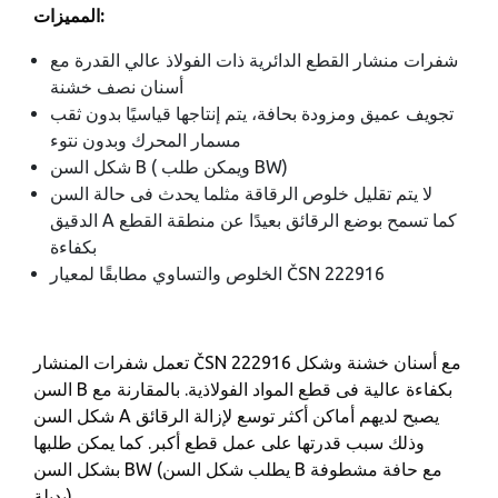
المميزات:
شفرات منشار القطع الدائرية ذات الفولاذ عالي القدرة مع
أسنان نصف خشنة
تجويف عميق ومزودة بحافة، يتم إنتاجها قياسيًا بدون ثقب
مسمار المحرك وبدون نتوء
شكل السن B ( ويمكن طلب BW)
لا يتم تقليل خلوص الرقاقة مثلما يحدث فى حالة السن
الدقيق A كما تسمح بوضع الرقائق بعيدًا عن منطقة القطع
بكفاءة
الخلوص والتساوي مطابقًا لمعيار ČSN 222916
تعمل شفرات المنشار ČSN 222916 مع أسنان خشنة وشكل
السن B بكفاءة عالية فى قطع المواد الفولاذية. بالمقارنة مع
شكل السن A يصبح لديهم أماكن أكثر توسع لإزالة الرقائق
وذلك سبب قدرتها على عمل قطع أكبر. كما يمكن طلبها
بشكل السن BW (يطلب شكل السن B مع حافة مشطوفة
بديلة).