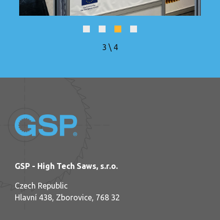
3
\
4
GSP - High Tech Saws, s.r.o.
Czech Republic
Hlavní 438, Zborovice, 768 32