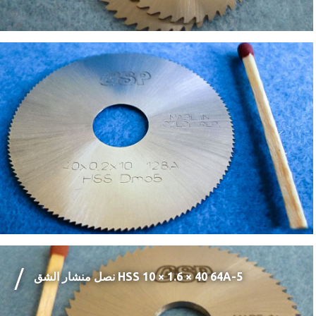
نصل منشار الشق HSS ‏40 × 1.6 × 10 ‎64A-5