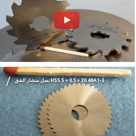
نصل منشار الشق HSS ‏20 × 0.5 × 5 ‎48A1-3