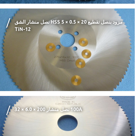
نصل منشار الشق HSS مزود بنصل تقطيع 20 × 0.5 × 5
‎TiN-12
نصل منشار 200 × 6.0 × 32 ‎100A