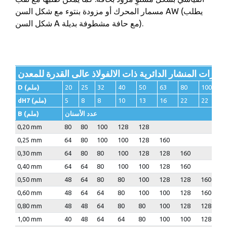
مسمار المحرك أو مزودة بنتوء مع شكل السن AW (يطلب
شكل السن A مع حافة مشطوفة بديلة).
1
100
80
63
50
40
32
25
20
D (ملم)
2
22
22
16
13
10
8
8
5
dH7 (ملم)
عدد الأسنان
B (ملم)
0,20 mm
80
80
100
128
128
0,25 mm
64
80
100
100
128
160
0,30 mm
64
80
80
100
128
128
160
0,40 mm
64
64
80
100
100
128
160
0,50 mm
48
64
80
80
100
128
128
160
0,60 mm
48
64
64
80
100
100
128
160
1
0,80 mm
48
48
64
80
80
100
128
128
1
1,00 mm
40
48
64
64
80
100
100
128
1