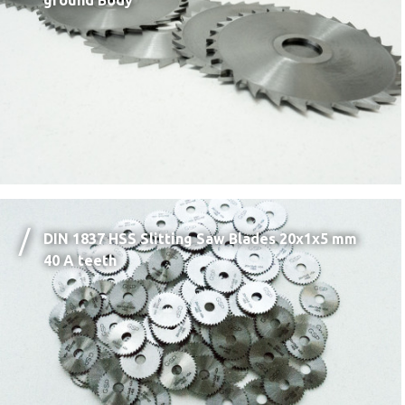
ground Body
DIN 1837 HSS Slitting Saw Blades 20x1x5 mm
40 A teeth