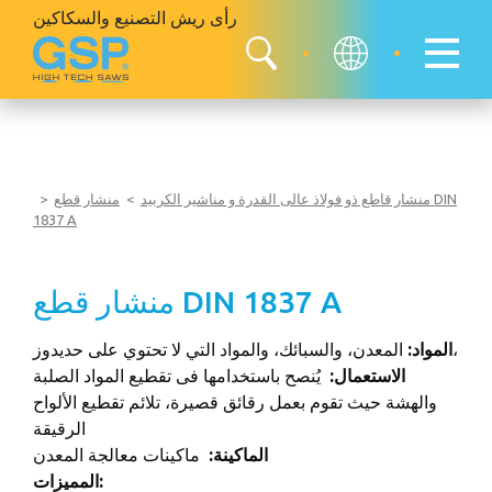
رأى ريش
التصنيع والسكاكين
منشار قاطع ذو فولاذ عالى القدرة و مناشير الكربيد
منشار قطع DIN
1837 A
منشار قطع DIN 1837 A
المعدن، والسبائك، والمواد التي لا تحتوي على حديدوز،
المواد:
الاستعمال:
يُنصح باستخدامها فى تقطيع المواد الصلبة
والهشة حيث تقوم بعمل رقائق قصيرة، تلائم تقطيع الألواح
الرقيقة
الماكينة:
ماكينات معالجة المعدن
المميزات: