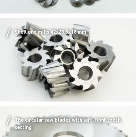
Shell end mills 42x23,5x16 mm
The circular saw blades with left-right tooth
setting