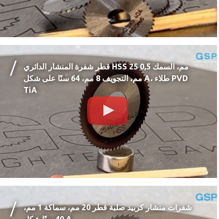
قطر شفرة المنشار الدائري HSS 25 مم، السمك 0,5
مم، التجويف 8 مم، 64 سنًا على شكل A، طلاء PVD
TiA
شفرات منشار كربيد صلبة قطر 20 مم، سماكة 1 مم،