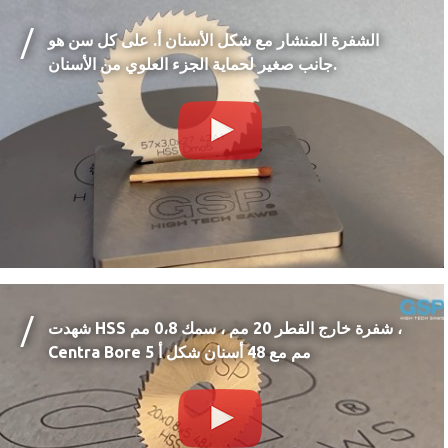
الشفرة المنشار مع شكل الأسنان أ. على كل سن هو
جانب صغير لحماية الجزء العلوي من الأسنان.
شهدت HSS شفرة خارج القطر 20 مم ، سمك 0،8 مم ،
Centra Bore 5 مم مع 48 أسنان شكل أ