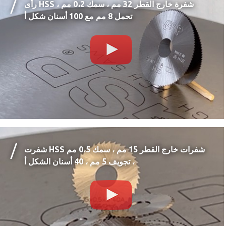
رأى HSS شفرة خارج القطر 32 مم ، سمك 0،2 مم ،
تحمل 8 مم مع 100 أسنان شكل أ
شفرت HSS شفرات خارج القطر 15 مم ، سمك 0،5 مم
، تجويف 5 مم ، 40 أسنان الشكل أ