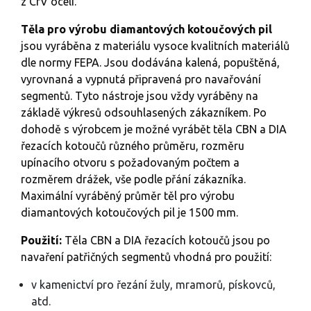
z CrV ocelí.
Těla pro výrobu diamantových kotoučových pil
jsou vyráběna z materiálu vysoce kvalitních materiálů
dle normy FEPA. Jsou dodávána kalená, popuštěná,
vyrovnaná a vypnutá připravená pro navařování
segmentů. Tyto nástroje jsou vždy vyráběny na
základě výkresů odsouhlasených zákazníkem. Po
dohodě s výrobcem je možné vyrábět těla CBN a DIA
řezacích kotoučů různého průměru, rozměru
upínacího otvoru s požadovaným počtem a
rozměrem drážek, vše podle přání zákazníka.
Maximální vyráběný průměr těl pro výrobu
diamantových kotoučových pil je 1500 mm.
Použití:
Těla CBN a DIA řezacích kotoučů jsou po
navaření patřičných segmentů vhodná pro použití:
v kamenictví pro řezání žuly, mramorů, pískovců,
atd.