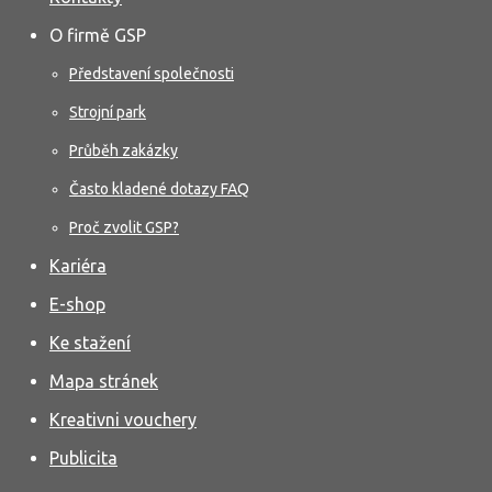
O firmě GSP
Představení společnosti
Strojní park
Průběh zakázky
Často kladené dotazy FAQ
Proč zvolit GSP?
Kariéra
E-shop
Ke stažení
Mapa stránek
Kreativni vouchery
Publicita