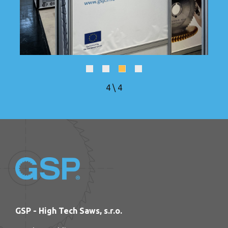
4
\
4
GSP - High Tech Saws, s.r.o.