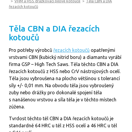
VHM a HSS drážkovací pilové kotouče
Těla CBN a DIA
řezacích kotoučů
Těla CBN a DIA řezacích
kotoučů
Pro potřeby výrobců
řezacích kotoučů
opatřenými
vrstvami CBN (kubický nitrid boru) a diamantu vyrábí
firma GSP – High Tech Saws. Těla těchto CBN a DIA
řezacích kotoučů z HSS nebo CrV nástrojových ocelí.
Těla jsou vybroušena na plocho většinou s tolerancí
síly +/- 0,01 mm. Na obvodu těla jsou vybroušený
zuby nebo drážky pro dokonalé spojení těla
s nanášenou vrstvou a síla těla je v těchto místech
zúžena.
Tvrdost těchto těl CBN a DIA řezacích kotoučů je
standardně 64 HRC u těl z HSS ocelí a 46 HRC u těl