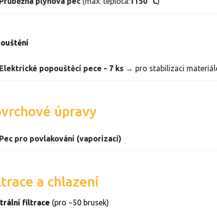
Průběžná plynová pec
(max. teplota:
1150 °C
)
ouštění
Elektrické popouštěcí pece - 7 ks
→ pro stabilizaci materiálo
vrchové úpravy
Pec pro povlakování (vaporizaci)
ltrace a chlazení
trální filtrace
(pro ~50 brusek)