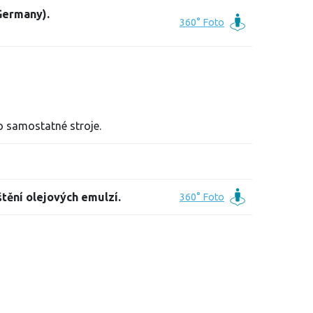
Germany).
o samostatné stroje.
tění olejových emulzí.