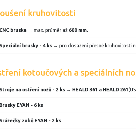
oušení kruhovitosti
CNC bruska
→ max. průměr až
600 mm.
Speciální brusky - 4 ks
→ pro dosažení přesné kruhovitosti n
tření kotoučových a speciálních n
Stroje na ostření nožů - 2 ks → HEALD 361 a HEALD 261
(US
Brusky EYAN - 6 ks
Srážečky zubů EYAN - 2 ks