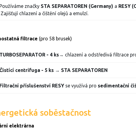
Používáme značky
STA SEPARATOREN (Germany)
a
RESY (
Zajišťují chlazení a čištění olejů a emulzí.
ostatná filtrace
(pro 58 brusek)
TURBOSEPARATOR - 4 ks
→ chlazení a odstředivá filtrace pr
Čistící centrifuga - 5 ks
→
STA SEPARATOREN
Filtrační příslušenství RESY
se využívá pro
sedimentační čiš
ergetická soběstačnost
ární elektrárna