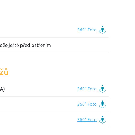
ože ještě před ostřením
ožů
A)