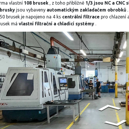
irma vlastní
108 brusek
, z toho přibližně
1/3 jsou NC a CNC s
 brusky
jsou vybaveny
automatickým zakladačem obrobků
.
 50 brusek je napojeno na 4 ks
centrální filtrace
pro chlazení a
rusek má
vlastní filtrační a chladicí systémy
.