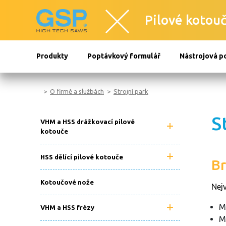
Pilové kotouč
Produkty
Poptávkový formulář
Nástrojová p
O firmě a službách
Strojní park
S
VHM a HSS drážkovací pilové
kotouče
HSS dělící pilové kotouče
Br
Kotoučové nože
Nej
M
VHM a HSS frézy
M