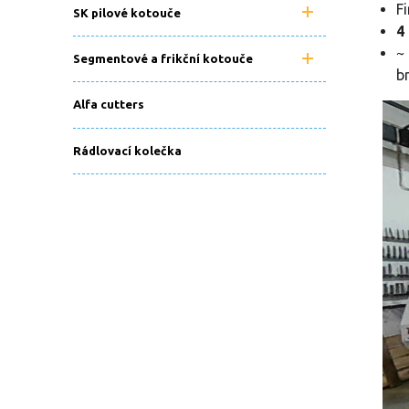
F
SK pilové kotouče
4
~
Segmentové a frikční kotouče
b
Alfa cutters
Rádlovací kolečka