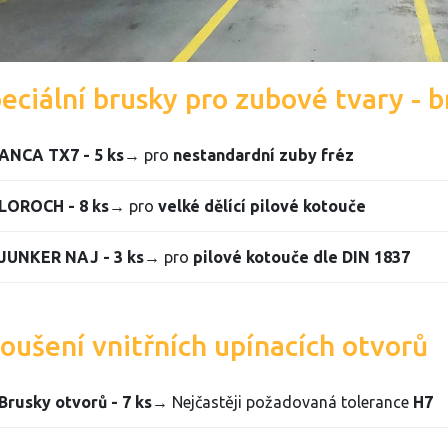
eciální brusky pro zubové tvary - 
ANCA TX7 - 5 ks
→ pro
nestandardní zuby fréz
LOROCH - 8 ks
→ pro
velké dělící pilové kotouče
JUNKER NAJ - 3 ks
→ pro
pilové kotouče dle DIN 1837
oušení vnitřních upínacích otvorů
Brusky otvorů - 7 ks
→ Nejčastěji požadovaná tolerance
H7