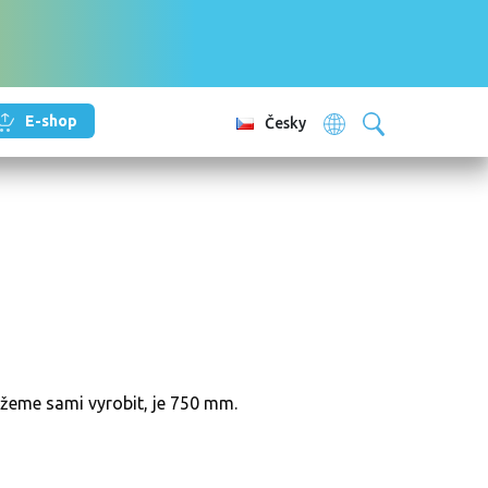
E-shop
Česky
ážeme sami vyrobit, je 750 mm.