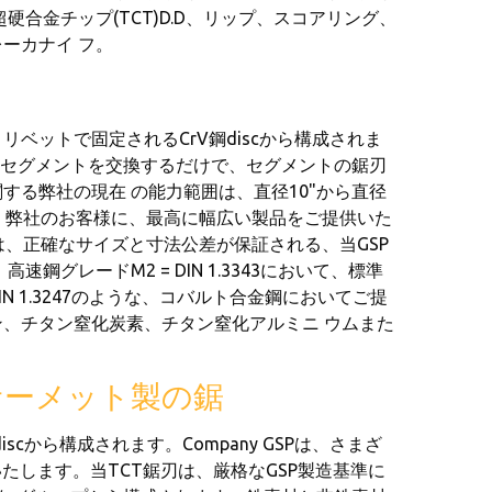
合金チップ(TCT)D.D、リップ、スコアリング、
ーカナイ フ。
ベットで固定されるCrV鋼discから構成されま
のセグメントを交換するだけで、セグメントの鋸刃
る弊社の現在 の能力範囲は、直径10"から直径
し、弊社のお客様に、最高に幅広い製品をご提供いた
は、正確なサイズと寸法公差が保証される、当GSP
グレードM2 = DIN 1.3343において、標準
 DIN 1.3247のような、コバルト合金鋼においてご提
、チタン窒化炭素、チタン窒化アルミニ ウムまた
サーメット製の鋸
scから構成されます。Company GSPは、さまざ
造いたします。当TCT鋸刃は、厳格なGSP製造基準に