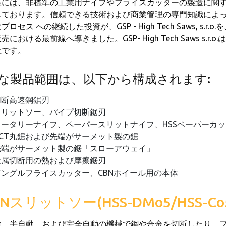
様には、非標準の工業用ナイフやフライスカッターの製造に関す
じております。信頼できる技術および商業管理の専門知識によ
プロセス への継続した投資が、GSP - High Tech Saws, 
売における最前線へ導きました。GSP- High Tech Saws s
社です。
な製品範囲は、以下から構成されます:
切断高速鋼鋸刃
スリットソー、パイプ切断鋸刃
ロータリーナイフ、ペーパースリットナイフ、HSSペーパーカ
TCT丸鋸および先端がサーメット製の鋸
先端がサーメット製の鋸「スローアウェイ」
金属切断用の熱および摩擦鋸刃
アングルフライスカッター、CBNホイール用の本体
INスリットソー(HSS-DMo5/HSS-Co
動、半自動、および完全自動の機械で鋼や合金を切断したり、