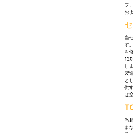
フ
お
セ
当
す
を
1
し
製造
とし
供
は
T
当超
まな