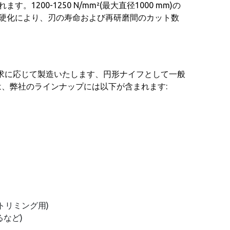
200-1250 N/mm²(最大直径1000 mm)の
刃の硬化により、刃の寿命および再研磨間のカット数
では同様に、ご要求に応じて製造いたします、円形ナイフとして一般
、弊社のラインナップには以下が含まれます:
トリミング用)
るなど)