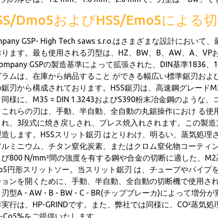
SS/Dmo5およびHSS/Emo5に
mpany GSP- High Tech saws s.r.o.はさまざまな設計
おります。最も使用される刃型は、HZ、BW、B、AW、A、V
ompany GSPの製造基準によって拡張された、DIN基準1836、
グラムは、在庫から納品すること ができる幅広い標準鋸刃およ
鋸刃から構成されております。HSS鋸刃は、高速鋼グレードM2 =
同様に、M35 = DIN 1.3243およびS390粉末冶金鋼の
。これらの刃は、手動、半自動、全自動の丸鋸操作におけ る使用に
され、3段式に焼き戻しされ、プレス焼入れされます。この製造
製造します。HSSスリット鋸刃 はとりわけ、明るい、蒸気処
アルミニウム、チタン窒化炭素、またはクロム窒化物コーティング設
び800 N/mm²間の強度を有する鋼や合金の切断に適した、M2
Mo5円形スリットソー。当スリット鋸刃 は、チューブやパイプを
ションを開くために、手動、半自動、全自動の切断機で使用されま
刃型A - AW - B - BW - C - BR(チップブレーカ)によ
実行は、HP-GRINDです。また、弊社では同様に、CO²蒸気
S-Co5%をご提供いたします。