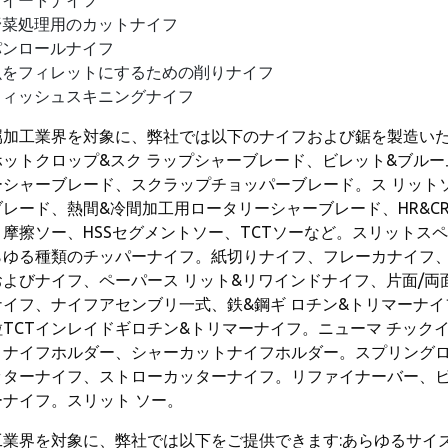
スイートナイフ
野菜処理用のカットナイフ
パンロールナイフ
魚をフィレットにするための削りナイフ
フィッシュスキニングナイフ
属加工業界を対象に、弊社では以下のナイフおよび鋸を製造いた
ホットクロップ&スク ラップシャーブレード、ビレット&ブル
ーシャーブレード、スクラップチョッパーブレード。ス リット
ブレード、熱間&冷間加工用ロータリーシャーブレード、HR&C
、摩擦ソー、HSSセグメントソー、TCTソーなど。スリットス
らゆる種類のチッパーナイフ。紙切りナイフ、フレーカナイフ
およびナイフ、ペーパース リット&リワインドナイフ、片面/
ナイフ、ナイフアセンブリ一式、鉄&鋼ギ ロチン&トリマーナ
粒TCTインレイドギロチン&トリマーナイフ。ニューマ チッ
トナイフホルダー、シャーカットナイフホルダー。スプリングロ
ッターナイフ、ストローカッターナイフ。リファイナーバー、
ーナイフ。スリット ソー。
工業界を対象に、弊社では以下をご提供できます:あらゆるサイ