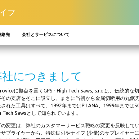
イフ
連絡先
会社とサービスについて
弊社につきまして
oroviceに拠点を置くGPS - High Tech Saws, s.r.o.
がその支店をそこに設立し、まさに当初から金属切断用の丸鋸刃の
された工具はすべて、1992年まではPILANA、1999年まではSC
gh Tech Sawsとして知られています。
ゴの変更は、弊社のカスタマーサービス戦略の変更を反映して
量サプライヤーから、特殊鋸刃やナイフ (少量)のサプレイヤー