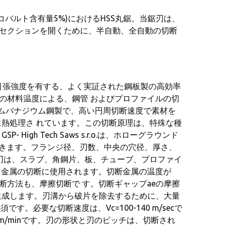
(コバルト含有量5%)におけるHSS丸鋸。当鋸刃は、
いセクションを開くために、半自動、全自動の切断
/mm²の引張強度を有する、よく実証された鋼板製の高効率
での材料温度による、鋼管 およびプロファイルの切
たクロムバナジウム鋼製で、高い円周切断速度で素材を
熱処理さ れています。この切断原理は、特殊な種
gh Tech Saws s.r.o.は、ホローグラウンド
できます。フランジ径、刃数、中央の穴径、厚さ、
刃は、スラブ、角鋼片、板、チューブ、プロファイ
する金属の切断に使用されます。切断金属の温度が
断方法も、摩擦切断で す。切断ギャップaeの摩擦
生成します。刃溝から破片を除去するために、大量
。必要な切断速度は、Vc=100-140 m/secで
mm/minです。刃の形状と刃のピッチは、切断され