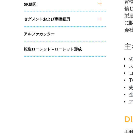
皆
SK鋸刃
信
製造
セグメントおよび摩擦鋸刃
に販
会
アルファカッター
主
転造ローレット – ローレット形成
D
手