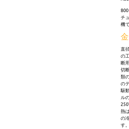
80
チ
機
金
直径
の
断用
切
類の
の
駆
ル
2
熱
の冷
す。