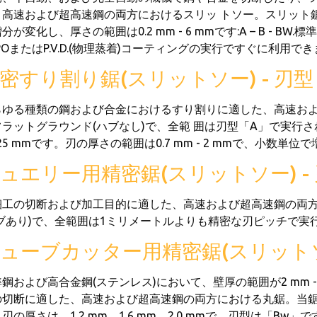
高速および超高速鋼の両方におけるスリッ トソー。スリット鋸刃の範囲
分が変化し、厚さの範囲は0.2 mm - 6 mmです:A – B - B
POまたはP.V.D.(物理蒸着)コーティングの実行ですぐに利用で
密すり割り鋸(スリットソー) - 刃型
らゆる種類の鋼および合金におけるすり割りに適した、高速お
ラットグラウンド(ハブなし)で、全範 囲は刃型「A」で実行されま
125 mmです。刃の厚さの範囲は0.7 mm - 2 mmで、小数単
ュエリー用精密鋸(スリットソー) -
細工の切断および加工目的に適した、高速および超高速鋼の両
ハブあり)で、全範囲は1ミリメートルよりも精密な刃ピッチで実
ューブカッター用精密鋸(スリットソー
鋼および高合金鋼(ステンレス)において、壁厚の範囲が2 mm - 10 
切断に適した、高速および超高速鋼の両方における丸鋸。当鋸刃の範囲は
刃の厚さは、1.2 mm、1.6 mm、2.0 mmで、刃型は「Bw」で