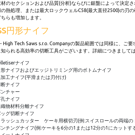
材のセクションおよび品質(分析)ならびに鋸盤によって決定されます。1
刃の熱処理、または最大ロックウェルC58(最大直径2500)の
どちらも増加します。
SS円形ナイフ
P- High Tech Saws s.r.o. Companyの製品範囲
に知られる高効率の切断工具がございます。詳細につきましては
elletiserナイフ
円形ナイフおよびエッジトリミング用のボトムナイフ
箔加工ナイフ(平滑または刃付け)
切断ナイフ
パンチャー
穿孔ナイフ
不織物材料分離ナイフ
バッグ切断ナイフ
クラッシュカッター ケーキ用横切刃(例:スイスロールの両端の
パンチングナイフ(例:ケーキを6分の1または12分の1にカットす