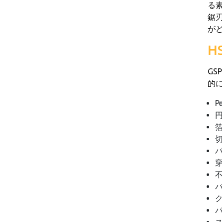
る素
鋸
が
H
GS
的
P