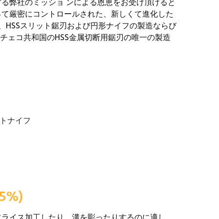
る弊社のミッショ ンによる恩恵をお受け頂けると
って厳密にコントロールされた、新しくて進化した
s.r.o.を、HSSスリット鋸刃および円形ナイフの製造ならび
.r.o.はチェコ共和国のHSS金属切断用鋸刃の唯一の製造
ットナイフ
5%)
フライス加工したり、溝を彫ったりするのに適し