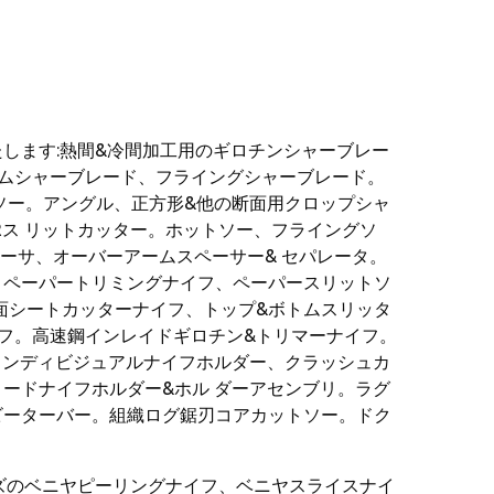
します:熱間&冷間加工用のギロチンシャーブレー
ームシャーブレード、フライングシャーブレード。
ソー。アングル、正方形&他の断面用クロップシャ
Rス リットカッター。ホットソー、フライングソ
ペーサ、オーバーアームスペーサー& セパレータ。
、ペーパートリミングナイフ、ペーパースリットソ
両面シートカッターナイフ、トップ&ボトムスリッタ
イフ。高速鋼インレイドギロチン&トリマーナイフ。
クインディビジュアルナイフホルダー、クラッシュカ
ードナイフホルダー&ホル ダーアセンブリ。ラグ
ビーターバー。組織ログ鋸刃コアカットソー。ドク
ズのベニヤピーリングナイフ、ベニヤスライスナイ