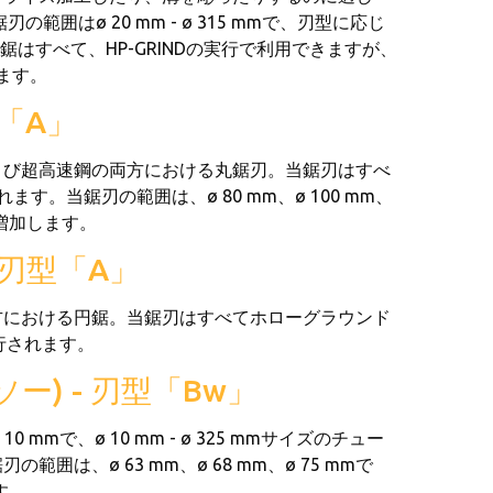
はø 20 mm - ø 315 mmで、刃型に応じ
W.標準鋸はすべて、HP-GRINDの実行で利用できますが、
きます。
「A」
よび超高速鋼の両方における丸鋸刃。当鋸刃はすべ
す。当鋸刃の範囲は、ø 80 mm、ø 100 mm、
位で増加します。
 刃型「A」
方における円鋸。当鋸刃はすべてホローグラウンド
行されます。
) - 刃型「Bw」
mmで、ø 10 mm - ø 325 mmサイズのチュー
、ø 63 mm、ø 68 mm、ø 75 mmで
す。