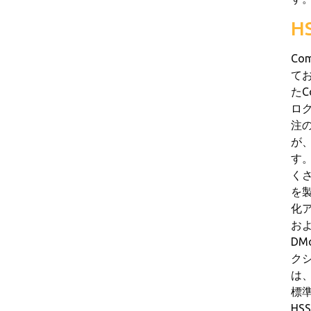
H
Co
て
たC
ロ
注の
が、
す
く
を
化
およ
D
ク
は、
標準
HS