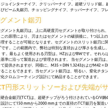
、ジョインターナイフ、クリッパーナイ フ、超硬ソリッド鋸、超硬
よびビーム丸鋸刃。チョッピングナイフ、チッパーナイフ、フレ
グメント鋸刃
セグメント丸鋸刃は、上に高硬度刃セグメントが取り付けられ、リ
。この原理により、刃またはセグメ ントの破損後に、1つ以上
修理することが可能となります。セグメントのスリット鋸刃に関す
20"です。この範囲内で、弊社は特別な直径および厚さを生成
ま す。最もよく使用される刃型は、HZおよびBWです。それら
基準に沿って製造および管理されます。 当セグメント鋸刃は、高速鋼
て提供されますが、同様に、M35 = DIN 1.3243およびM42 =
することもできます。当セグメント鋸刃は、明るい、窒化チタン
窒化クロムコーティング設計にて納品することができます。
CT円形スリットソーおよび先端が
硬合金鋸刃(TCT)は、超硬チップがろう付けされているCrV鋼di
設計にて150 mmから2000 mmまでの直径のTCT鋸刃を製