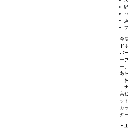
金
ド
バ
ー
ー
あ
ー
ー
高
ッ
カ
タ
木