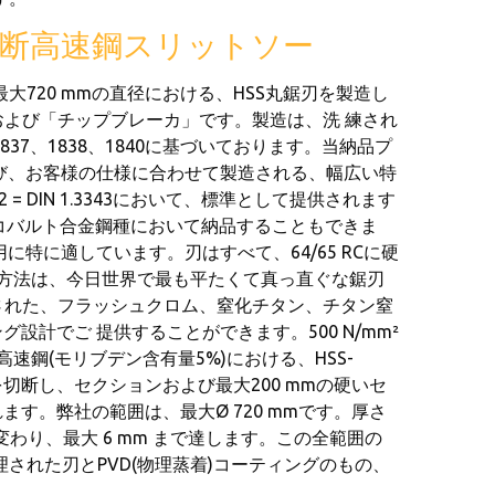
よる切断高速鋼スリットソー
において、最大720 mmの直径における、HSS丸鋸刃を製造し
Pおよび「チップブレーカ」です。製造は、洗 練され
1837、1838、1840に基づいております。当納品プ
び、お客様の仕様に合わせて製造される、幅広い特
 DIN 1.3343において、標準として提供されます
ような、コバルト合金鋼種において納品することもできま
特に適しています。刃はすべて、64/65 RCに硬
方法は、今日世界で最も平たくて真っ直ぐな鋸刃
理された、フラッシュクロム、窒化チタン、チタン窒
計でご 提供することができます。500 N/mm²
高速鋼(モリブデン含有量5%)における、HSS-
切断し、セクションおよび最大200 mmの硬いセ
す。弊社の範囲は、最大Ø 720 mmです。厚さ
って増分が変わり、最大 6 mm まで達します。この全範囲の
処理された刃とPVD(物理蒸着)コーティングのもの、