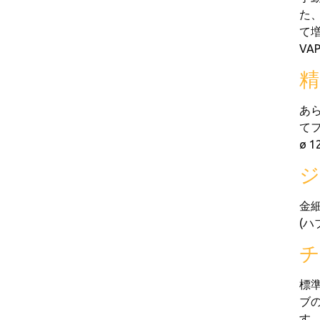
た、
て増
VA
精
あ
てフ
ø 
ジ
金
(
チ
標準
ブの
す。