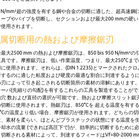
0 N/mm²超の強度を有する鋼や合金の切断に適した、超高速鋼
ューブやパイプを切断し、セクションおよび最大200 mmの硬
で使用されます。
属切断用の熱および摩擦鋸刃
最大2500 mm の熱および摩擦鋸刃は、850 bis 950 N
工具です。摩擦鋸刃は、低い作業温度、つまり、最大250°Cま
に使用されます。それらは、(DIN 1.2235)とマークされ
断するのに適した粘度および硬度の最適な割合に到達するように
刃によって引き起こされる切断箇所の素材の溶解にあります。GSP- Hi
テーパ(先細りの勾配)を有するこれらの工具を製造することが
動穴 数および直径の選択が可能です。熱および摩擦スリット鋸
の切断に使用されます。熱鋸刃は、850°Cを 超える温度を有
50°Cの温度より低い場合、摩擦鋸刃が使用されます。どちらの切
は、素材を柔らい、ほとんどプラスチックの状態にする温度を
却水の流量 (できれば高圧下で)が、効率的に切断するために必須です
切断される素材によって、到達するフィードはVf=80-2000 