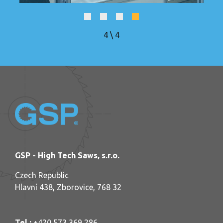
4
\
4
GSP - High Tech Saws, s.r.o.
Czech Republic
Hlavní 438, Zborovice, 768 32
Tel.:
+420 573 369 286