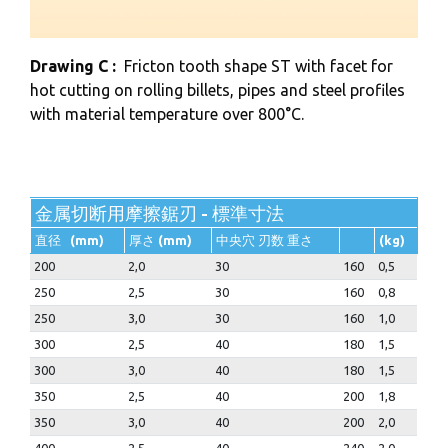
Drawing C :
Fricton tooth shape ST with facet for
hot cutting on rolling billets, pipes and steel profiles
with material temperature over 800°C.
金属切断用摩擦鋸刃 - 標準寸法
直径
(mm)
厚さ
(mm)
中央穴 刃数 重さ
(kg)
200
2,0
30
160
0,5
250
2,5
30
160
0,8
250
3,0
30
160
1,0
300
2,5
40
180
1,5
300
3,0
40
180
1,5
350
2,5
40
200
1,8
350
3,0
40
200
2,0