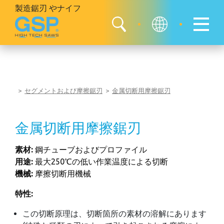
製造鋸刃
やナイフ
セグメントおよび摩擦鋸刃
金属切断用摩擦鋸刃
金属切断用摩擦鋸刃
素材:
鋼チューブおよびプロファイル
用途:
最大250℃の低い作業温度による切断
機械:
摩擦切断用機械
特性:
この切断原理は、切断箇所の素材の溶解にあります