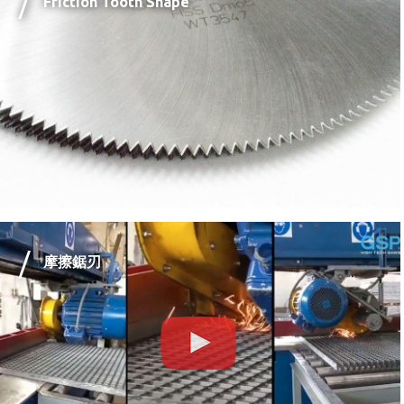
Friction Tooth Shape
摩擦鋸刃