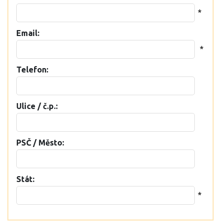
*
Email:
*
Telefon:
Ulice / č.p.:
PSČ / Město:
Stát:
*