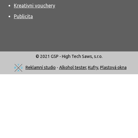
Kreativni vouchery
Publicita
© 2021 GSP - High Tech Saws, s.r.o.
Reklamní studio
-
Alkohol tester
,
Kufry
,
Plastová okna
Využíváme soubory cookies, díky kterým Vám
můžeme poskytovat lepší služby. Využíváním našich
služeb s jejich využitím souhlasíte.