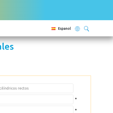
Espanol
ales
*
*