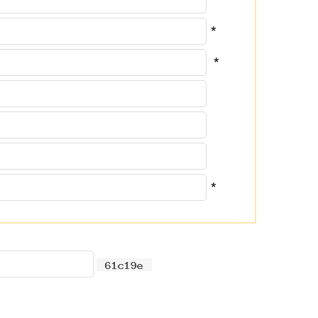
*
*
*