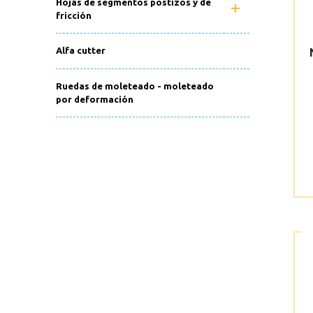
Hojas de segmentos postizos y de
fricción
Alfa cutter
Ruedas de moleteado - moleteado
por deformación