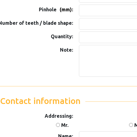
Pinhole
(mm):
Number of teeth / blade shape:
Quantity:
Note:
Contact information
Addressing:
Mr.
M
Name: