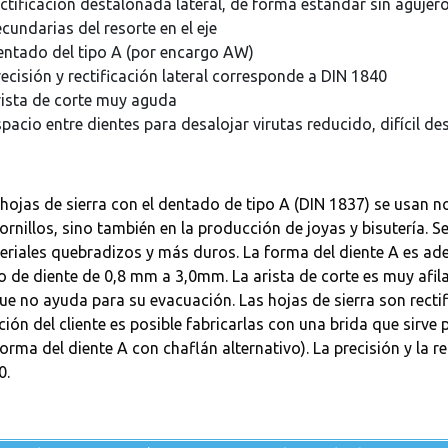
ectificación destalonada lateral, de forma estándar sin aguje
cundarias del resorte en el eje
entado del tipo A (por encargo AW)
recisión y rectificación lateral corresponde a DIN 1840
rista de corte muy aguda
spacio entre dientes para desalojar virutas reducido, difícil de
hojas de sierra con el dentado de tipo A (DIN 1837) se usan no
tornillos, sino también en la producción de joyas y bisutería.
eriales quebradizos y más duros. La forma del diente A es ad
 de diente de 0,8 mm a 3,0mm. La arista de corte es muy afila
ue no ayuda para su evacuación. Las hojas de sierra son rectif
ción del cliente es posible fabricarlas con una brida que sirve
forma del diente A con chaflán alternativo). La precisión y la 
0.