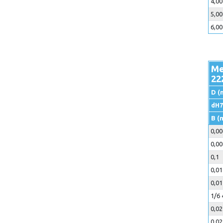
4,0
5,0
6,0
Me
22
D (
dH7
B (
0,00
0,00
0,1
0,01
0,01
1/6 
0,02
0,02