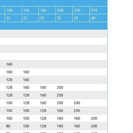
100
125
160
200
250
315
22
22
32
32
32
40
160
160
160
128
160
128
160
160
200
128
128
160
200
100
128
160
200
200
100
100
128
160
200
100
100
128
160
160
200
80
100
128
160
160
200