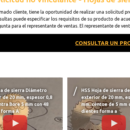
mado cliente, tiene la oportunidad de realizar una solicitud pr
sultas puede especificar los requisitos de su producto de acue
gunta para el representante de ventas. El representante de ven
CONSULTAR UN PR
a de sierra Diámetro
HSS Hoja de sierra d
r de 20 mm, espesor 0,8
exterior de 20 mm, es
tra Bore 5 mm con 48
mm, céntoe de 5 mm 
 forma A
dientes forma a