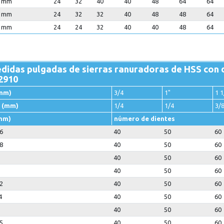
0 mm
24
32
40
40
48
64
64
0 mm
24
32
32
40
48
48
64
0 mm
24
24
32
40
40
48
64
didas pulgadas de sierras ranuradoras de HSS con 
2910
mm)
3/4
1"
1 1
 (mm)
1/4
1/4
3/
mm)
número de dientes
6
40
50
60
8
40
50
60
40
50
60
40
50
60
2
40
50
60
4
40
50
60
40
50
60
5
40
50
60