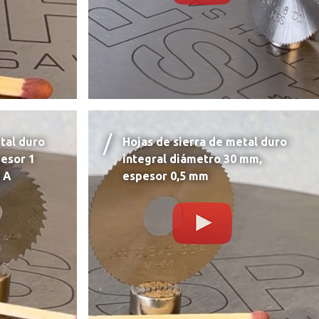
tal duro
Hojas de sierra de metal duro
pesor 1
integral diámetro 30 mm,
 A
espesor 0,5 mm