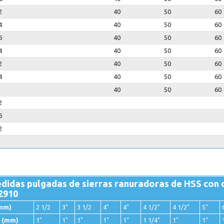
2
40
50
60
4
40
50
60
6
40
50
60
4
40
50
60
2
40
50
60
4
40
50
60
40
50
60
2
6
2
didas pulgadas de sierras ranuradoras de HSS con 
2910
mm)
2 1/2
3"
3 1/2
4"
4"
4 1/2"
4 1/2"
5"
 (mm)
1"
1"
1"
1"
1"
1 1/4"
1"
1"