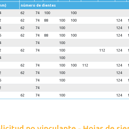
mm)
número de dientes
4
62
74
100
100
2
62
74
88
100
100
124
4
62
74
100
124
6
62
74
88
100
100
124
4
74
100
2
62
74
100
112
124
4
100
62
74
100
100
112
124
2
62
74
100
124
6
74
100
124
2
74
62
74
100
124
licitud no vinculante - Hojas de si