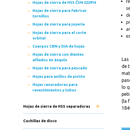
r
Hojas de sierra de HSS ČSN 222916
se
Hojas de sierra para fabricar
d
tornillos
p
Hojas de sierra para joyería
a
Hojas de sierra para el corte
e
orbital
Cuerpos CBN y DIA de hojas
Hojas de sierra con dientes
Las 
afilados en ángulo
de 
Hojas de sierra para pescado
mat
Hojas para anillos de pistón
paso
Hojas ranuradoras para
lo q
revestimientos y tubos
peti
(la 
Hojas de sierra de HSS separadoras
184
Cuchillas de disco