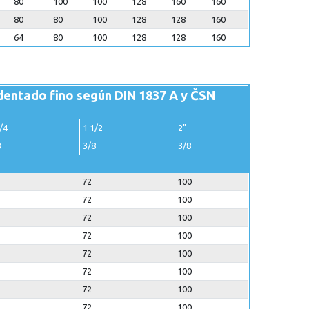
80
100
100
128
160
160
80
80
100
128
128
160
64
80
100
128
128
160
dentado fino según DIN 1837 A y ČSN
/4
1 1/2
2"
8
3/8
3/8
72
100
72
100
72
100
72
100
72
100
72
100
72
100
72
100