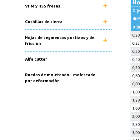
Ho
VHM y HSS fresas
D (
dH7
Cuchillas de sierra
B (
0,2
Hojas de segmentos postizos y de
0,2
fricción
0,3
Alfa cutter
0,4
0,5
Ruedas de moleteado - moleteado
0,6
por deformación
0,8
1,0
1,2
1,6
2,0
2,5
3,0