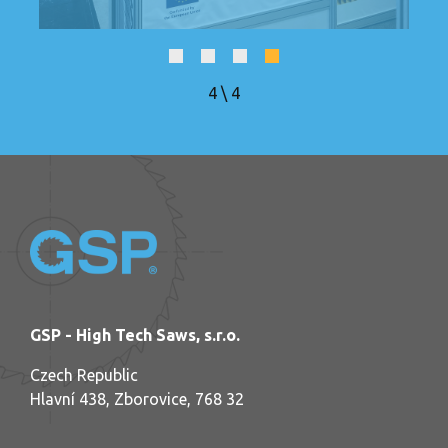
4
\
4
GSP - High Tech Saws, s.r.o.
Czech Republic
Hlavní 438, Zborovice, 768 32