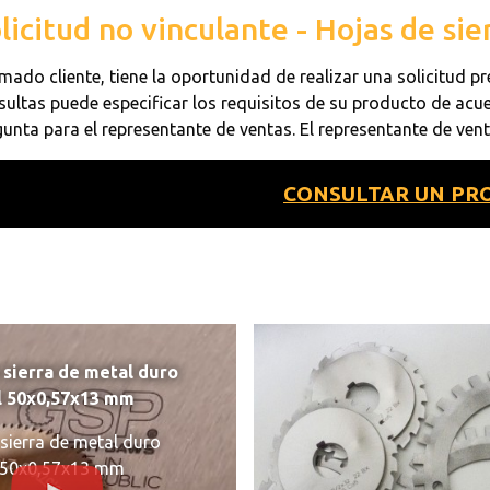
licitud no vinculante - Hojas de s
mado cliente, tiene la oportunidad de realizar una solicitud pr
sultas puede especificar los requisitos de su producto de acue
gunta para el representante de ventas. El representante de ven
CONSULTAR UN PR
 sierra de metal duro
l 50x0,57x13 mm
sierra de metal duro
l 50x0,57x13 mm