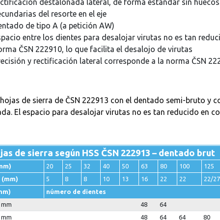
ectificación destalonada lateral, de forma estándar sin hueco
cundarias del resorte en el eje
entado de tipo A (a petición AW)
spacio entre los dientes para desalojar virutas no es tan redu
orma ČSN 222910, lo que facilita el desalojo de virutas
recisión y rectificación lateral corresponde a la norma ČSN 2
 hojas de sierra de ČSN 222913 con el dentado semi-bruto y co
lada. El espacio para desalojar virutas no es tan reducido en 
jas de sierra según HSS ČSN 222913 – dentado brut
mm)
20
25
32
40
50
63
80
100
125
 (mm)
5
8
8
10
13
16
22
22
22/27
mm)
número de dientes
0 mm
48
64
0 mm
48
64
64
80