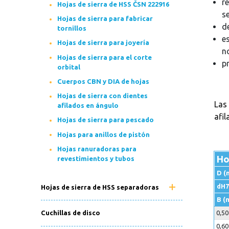
r
Hojas de sierra de HSS ČSN 222916
se
Hojas de sierra para fabricar
d
tornillos
e
Hojas de sierra para joyería
n
Hojas de sierra para el corte
p
orbital
Cuerpos CBN y DIA de hojas
Hojas de sierra con dientes
Las
afilados en ángulo
afi
Hojas de sierra para pescado
Hojas para anillos de pistón
Hojas ranuradoras para
Ho
revestimientos y tubos
D (
dH7
Hojas de sierra de HSS separadoras
B (
0,5
Cuchillas de disco
0,6