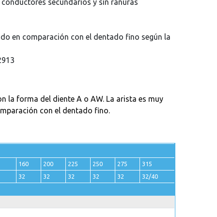
s conductores secundarios y sin ranuras
cido en comparación con el dentado fino según la
22913
n la forma del diente A o AW. La arista es muy
comparación con el dentado fino.
160
200
225
250
275
315
32
32
32
32
32
32/40