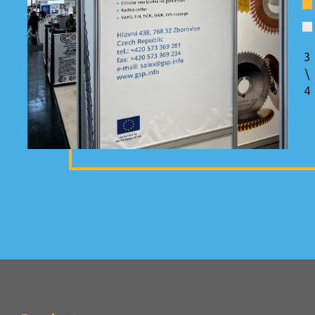
4
\
4