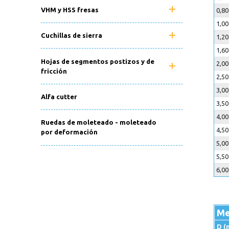
VHM y HSS fresas
0,8
1,0
Cuchillas de sierra
1,2
1,6
Hojas de segmentos postizos y de
2,0
fricción
2,5
3,0
Alfa cutter
3,5
4,0
Ruedas de moleteado - moleteado
4,5
por deformación
5,0
5,5
6,0
Me
D (