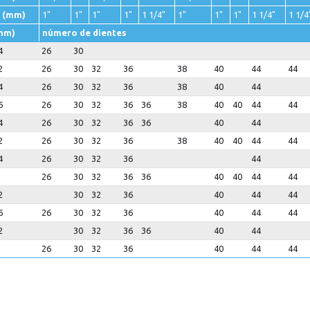
 (mm)
1"
1"
1"
1"
1 1/4"
1"
1"
1"
1 1/4"
1 1/4
mm)
número de dientes
4
26
30
2
26
30
32
36
38
40
44
44
4
26
30
32
36
38
40
44
6
26
30
32
36
36
38
40
40
44
44
4
26
30
32
36
36
40
44
2
26
30
32
36
38
40
40
44
44
4
26
30
32
36
44
26
30
32
36
36
40
40
44
44
2
30
32
36
40
44
44
6
26
30
32
36
40
44
44
2
30
32
36
36
40
44
26
30
32
36
40
44
44