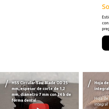
So
Esti
con
pre
HSS Circular Saw Blade OD 25
Hoja de
mm, espesor de corte de 1,2
integra
mm, diámetro 7 mm con 24 b de
Hoja de 
forma dental
integra