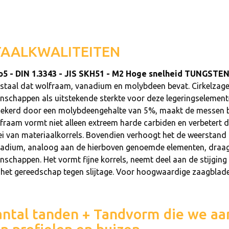
TAALKWALITEITEN
5 - DIN 1.3343 - JIS SKH51 - M2 Hoge snelheid TUNGS
lstaal dat wolfraam, vanadium en molybdeen bevat. Cirkelza
enschappen als uitstekende sterkte voor deze legeringselemente
zekerd door een molybdeengehalte van 5%, maakt de messen b
fraam vormt niet alleen extreem harde carbiden en verbetert 
i van materiaalkorrels. Bovendien verhoogt het de weerstand t
adium, analoog aan de hierboven genoemde elementen, draagt
enschappen. Het vormt fijne korrels, neemt deel aan de stijgi
 het gereedschap tegen slijtage. Voor hoogwaardige zaagblade
ntal tanden + Tandvorm die we aa