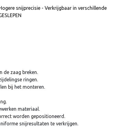
ogere snijprecisie - Verkrijgbaar in verschillende
GESLEPEN
an de zaag breken.
jdelingse ringen.
len bij het monteren.
ng.
ewerken materiaal.
orrect worden gepositioneerd.
iforme snijresultaten te verkrijgen.