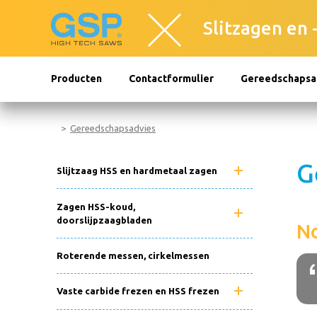
Slitzagen en 
Producten
Contactformulier
Gereedschapsa
Gereedschapsadvies
G
Slijtzaag HSS en hardmetaal zagen
Zagen HSS-koud,
doorslijpzaagbladen
N
Roterende messen, cirkelmessen
Vaste carbide frezen en HSS frezen