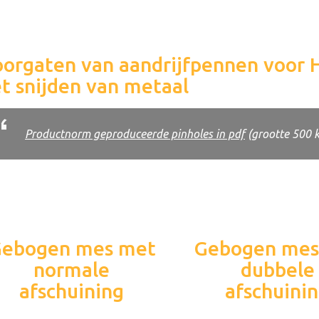
orgaten van aandrijfpennen voor 
t snijden van metaal
Productnorm geproduceerde pinholes in pdf
(grootte 500 
ebogen mes met
Gebogen mes
normale
dubbele
afschuining
afschuini