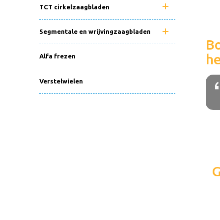
TCT cirkelzaagbladen
Segmentale en wrijvingzaagbladen
Bo
he
Alfa frezen
Verstelwielen
G