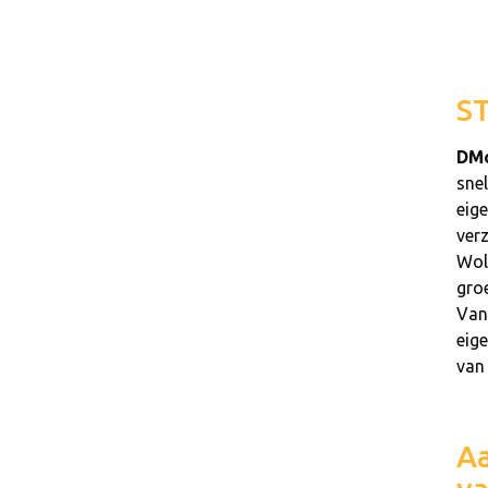
S
DMo
sne
eig
ver
Wol
groe
Van
eig
van
Aa