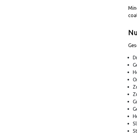
Mind
coa
Nu
Gesc
Dr
Ge
H
O
Zo
Z
G
G
H
S
S