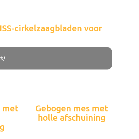
HSS-cirkelzaagbladen voor
kb)
 met
Gebogen mes met
holle afschuining
ng