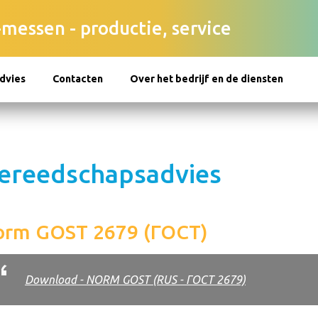
-messen - productie, service
dvies
Contacten
Over het bedrijf en de diensten
ereedschapsadvies
orm GOST 2679 (ГОСТ)
Download - NORM GOST (RUS - ГОСТ 2679)