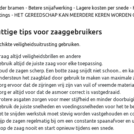
er bramen - Betere snijafwerking - Lagere kosten per snede - H
tings - HET GEREEDSCHAP KAN MEERDERE KEREN WORDEN 
ttige tips voor zaaggebruikers
hikte veiligheidsuitrusting gebruiken.
aag altijd veiligheidsbrillen en andere
bruik altijd de juiste zaag voor elke toepassing.
oud de zagen scherp. Een botte zaag snijdt niet schoon... en k
ndersteun het zaagblad door gebruik te maken van maximale zi
rg ervoor dat de zijringen vrij zijn van vuil of vreemde materia
org er altijd voor dat de asmoer correct is vastgedraaid.
rotere asgaten zorgen voor meer stijfheid en minder doorbuigi
ebruik de juiste snelheden en voedingssnelheden voor het te b
et te snijden werkstuk moet stevig worden vastgehouden en c
lijp de zagen regelmatig bij om een constante spaanafvoer en un
top de zaag nooit en start opnieuw tijdens een snede.