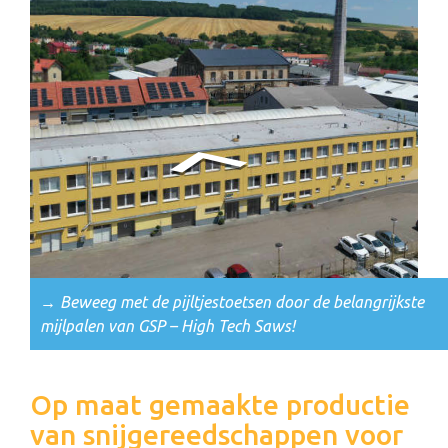
→ Beweeg met de pijltjestoetsen door de belangrijkste
mijlpalen van GSP – High Tech Saws!
Op maat gemaakte productie
van snijgereedschappen voor