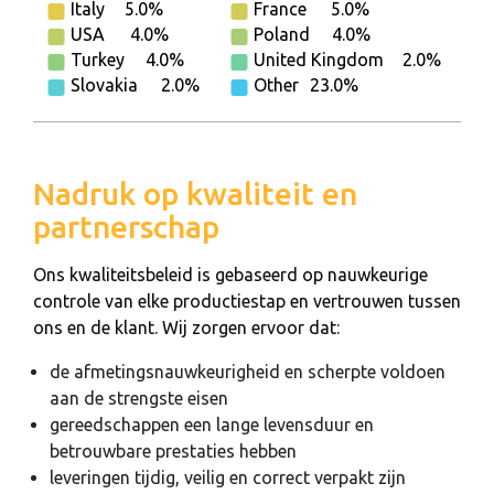
Italy
5.0%
France
5.0%
USA
4.0%
Poland
4.0%
Turkey
4.0%
United Kingdom
2.0%
Slovakia
2.0%
Other
23.0%
Nadruk op kwaliteit en
partnerschap
Ons kwaliteitsbeleid is gebaseerd op nauwkeurige
controle van elke productiestap en vertrouwen tussen
ons en de klant. Wij zorgen ervoor dat:
de afmetingsnauwkeurigheid en scherpte voldoen
aan de strengste eisen
gereedschappen een lange levensduur en
betrouwbare prestaties hebben
leveringen tijdig, veilig en correct verpakt zijn