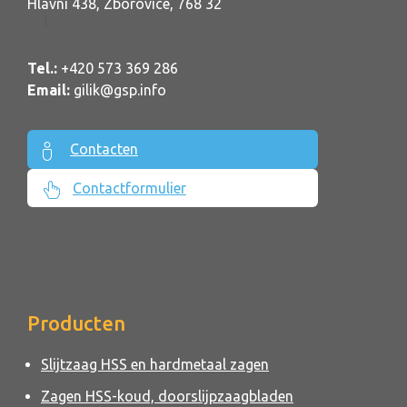
Hlavní 438, Zborovice, 768 32
Tel.:
+420 573 369 286
Email:
gilik@gsp.info
Contacten
Contactformulier
Producten
Slijtzaag HSS en hardmetaal zagen
Zagen HSS-koud, doorslijpzaagbladen