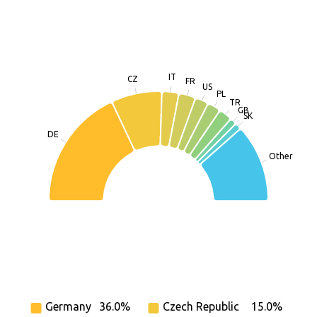
IT
CZ
FR
US
PL
TR
GB
SK
DE
Other
Germany
36.0%
Czech Republic
15.0%