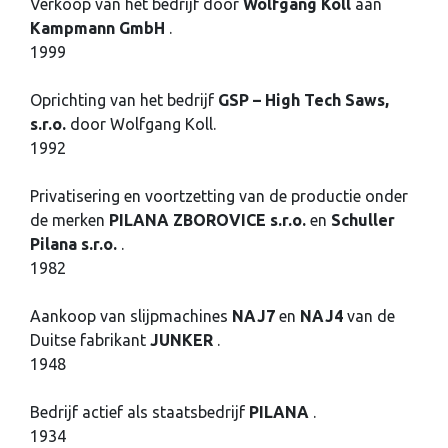
Verkoop van het bedrijf door
Wolfgang Koll
aan
Kampmann GmbH
.
1999
Oprichting van het bedrijf
GSP – High Tech Saws,
s.r.o.
door Wolfgang Koll.
1992
Privatisering en voortzetting van de productie onder
de merken
PILANA ZBOROVICE s.r.o.
en
Schuller
Pilana s.r.o.
.
1982
Aankoop van slijpmachines
NAJ7
en
NAJ4
van de
Duitse fabrikant
JUNKER
.
1948
Bedrijf actief als staatsbedrijf
PILANA
.
1934