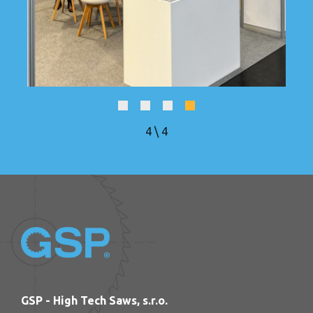
4
\
4
GSP - High Tech Saws, s.r.o.