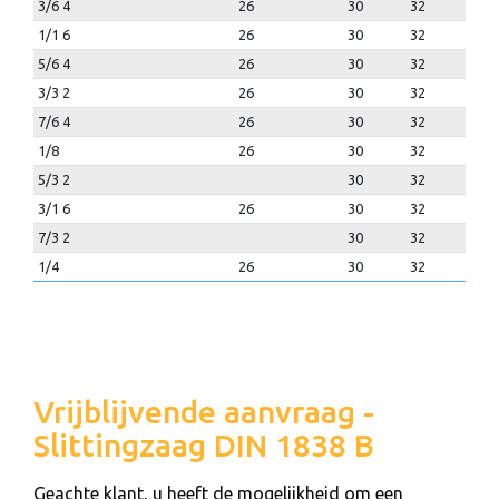
3/6 4
26
30
32
1/1 6
26
30
32
5/6 4
26
30
32
3/3 2
26
30
32
7/6 4
26
30
32
1/8
26
30
32
5/3 2
30
32
3/1 6
26
30
32
7/3 2
30
32
1/4
26
30
32
Vrijblijvende aanvraag -
Slittingzaag DIN 1838 B
Geachte klant, u heeft de mogelijkheid om een