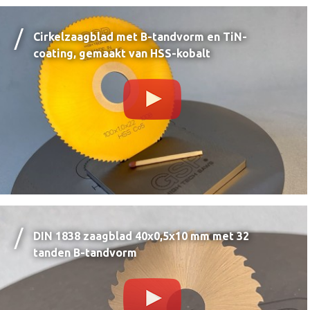
Cirkelzaagblad met B-tandvorm en TiN-
coating, gemaakt van HSS-kobalt
DIN 1838 zaagblad 40x0,5x10 mm met 32
tanden B-tandvorm