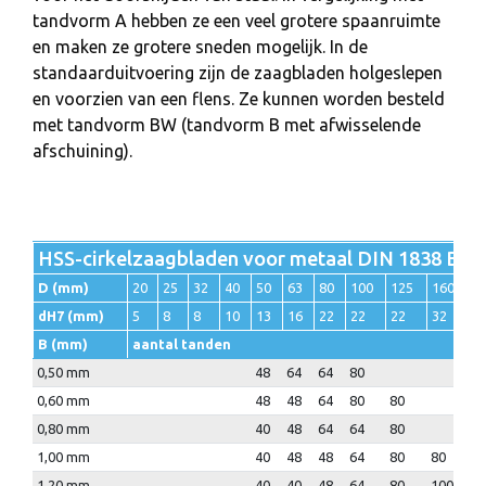
tandvorm A hebben ze een veel grotere spaanruimte
en maken ze grotere sneden mogelijk. In de
standaarduitvoering zijn de zaagbladen holgeslepen
en voorzien van een flens. Ze kunnen worden besteld
met tandvorm BW (tandvorm B met afwisselende
afschuining).
HSS-cirkelzaagbladen voor metaal DIN 1838 B - 
D (mm)
20
25
32
40
50
63
80
100
125
160
2
dH7 (mm)
5
8
8
10
13
16
22
22
22
32
3
B (mm)
aantal tanden
0,50 mm
48
64
64
80
0,60 mm
48
48
64
80
80
0,80 mm
40
48
64
64
80
1,00 mm
40
48
48
64
80
80
1,20 mm
40
40
48
64
80
100