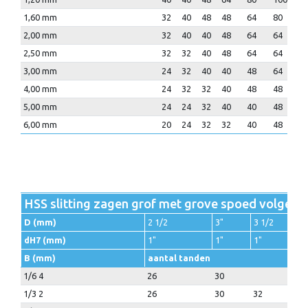
1,60 mm
32
40
48
48
64
80
8
2,00 mm
32
40
40
48
64
64
8
2,50 mm
32
32
40
48
64
64
8
3,00 mm
24
32
40
40
48
64
6
4,00 mm
24
32
32
40
48
48
6
5,00 mm
24
24
32
40
40
48
6
6,00 mm
20
24
32
32
40
48
4
HSS slitting zagen grof met grove spoed volgen
D (mm)
2 1/2
3"
3 1/2
dH7 (mm)
1"
1"
1"
B (mm)
aantal tanden
1/6 4
26
30
1/3 2
26
30
32