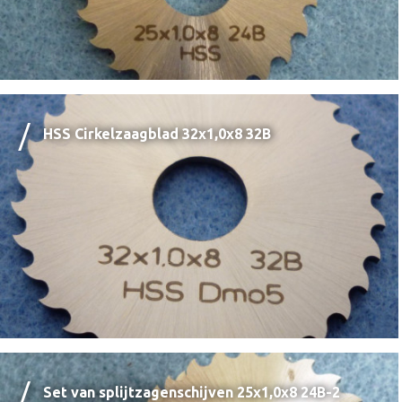
HSS Cirkelzaagblad 32x1,0x8 32B
Set van splijtzagenschijven 25x1,0x8 24B-2