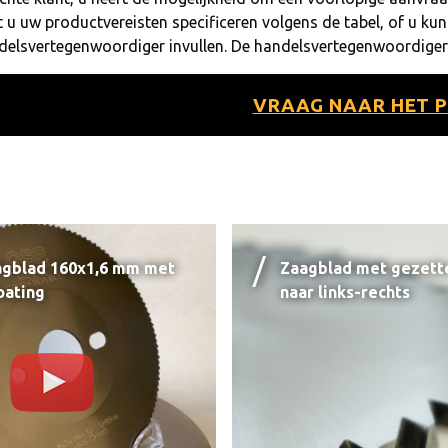
 u uw productvereisten specificeren volgens de tabel, of u ku
delsvertegenwoordiger invullen. De handelsvertegenwoordiger
VRAAG NAAR HET 
agblad 160x1,6 mm met
Zaagblad met gezett
oating
naar links-rechts