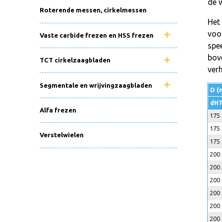
de 
Roterende messen, cirkelmessen
Het 
voo
Vaste carbide frezen en HSS frezen
spee
bov
TCT cirkelzaagbladen
ver
Segmentale en wrijvingzaagbladen
D (
dH7
Alfa frezen
175 
175 
Verstelwielen
175 
200 
200 
200 
200 
200 
200 