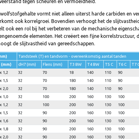
weerstand tegen scheuren en vermoeidheid.
wolfstofgehalte vormt niet alleen uiterst harde carbiden en ve
rkomt ook korrelgroei. Bovendien verhoogt het de slijtvasthei
lt ook een rol bij het verbeteren van de mechanische eigensch
engenoemde elementen. Het creëert een fijne korrelstructuur, 
hoogt de slijtvastheid van gereedschappen.
mm)
Tandsteek (T) en tandvorm - overeenkomstig aantal tanden
 (mm)
dH7 (mm)
Flens (mm)
T3 BW
T4 BW
T5 C
T6 C
T7 
x 1,2
32
70
18
140
110
90
x 1,5
32
70
180
140
110
90
x 2,0
32
70
180
140
110
90
x 1,0
32
100
200
160
130
100
x 1,2
32
100
200
160
130
100
x 1,5
32
90
200
160
130
100
x 1,6
32
90
200
160
130
100
x 1,8
32
90
200
160
130
100
x 2,0
32
90
200
160
130
100