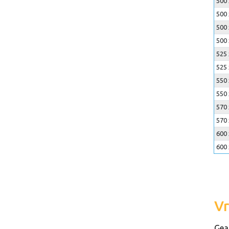
500 
500 
500 
500 
525 
525 
550 
550 
570 
570 
600 
600 
Vr
Gea