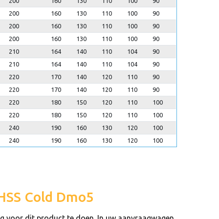
200
160
130
110
100
90
200
160
130
110
100
90
200
160
130
110
100
90
200
160
130
110
100
90
210
164
140
110
104
90
210
164
140
110
104
90
220
170
140
120
110
90
220
170
140
120
110
90
220
180
150
120
110
100
220
180
150
120
110
100
240
190
160
130
120
100
240
190
160
130
120
100
n HSS Cold Dmo5
ag voor dit product te doen. In uw aanvraagwagen