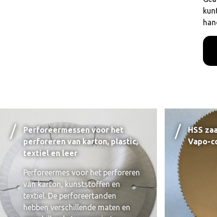
kunt
han
Perforeermessen voor het
HSS za
perforeren van karton, plastic,
Vapo-c
textiel en leer
Perforeermes voor het perforeren
van karton, kunststoffen en
textiel. De perforeertanden
hebben verschillende maten en