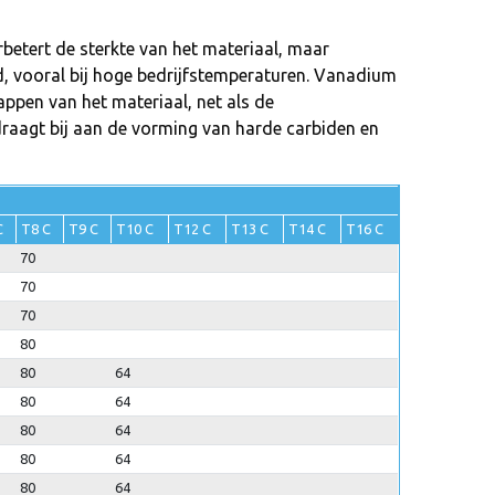
rbetert de sterkte van het materiaal, maar
d, vooral bij hoge bedrijfstemperaturen. Vanadium
appen van het materiaal, net als de
draagt bij aan de vorming van harde carbiden en
C
T8 C
T9 C
T10 C
T12 C
T13 C
T14 C
T16 C
70
70
70
80
80
64
80
64
80
64
80
64
80
64