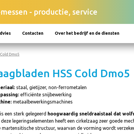
-messen - productie, service
dvies
Contacten
Over het bedrijf en de diensten
 Cold Dmo5
aagbladen HSS Cold Dmo5
eriaal:
staal, gietijzer, non-ferrometalen
passing:
efficiënte snijbewerking
hine:
metaalbewerkingsmachines
is een sterk gelegeerd
hoogwaardig sneldraaistaal dat wol
 deze legeringselementen heeft een cirkelzaag zeer goede mec
ne martensitische structuur, waarvan de vorming wordt verze