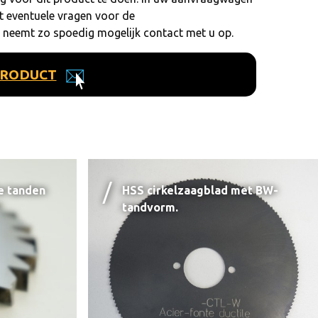
nt eventuele vragen voor de
 neemt zo spoedig mogelijk contact met u op.
PRODUCT
e tanden
HSS cirkelzaagblad met BW-
tandvorm.