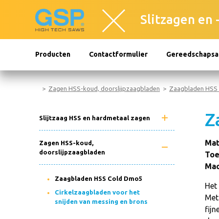
Slitzagen en 
Producten
Contactformulier
Gereedschapsa
Zagen HSS-koud, doorslijpzaagbladen
Zaagbladen HSS
Z
Slijtzaag HSS en hardmetaal zagen
Mat
Zagen HSS-koud,
doorslijpzaagbladen
Toe
Mac
Zaagbladen HSS Cold Dmo5
Het 
Cirkelzaagbladen voor het
Met
snijden van messing en brons
fij