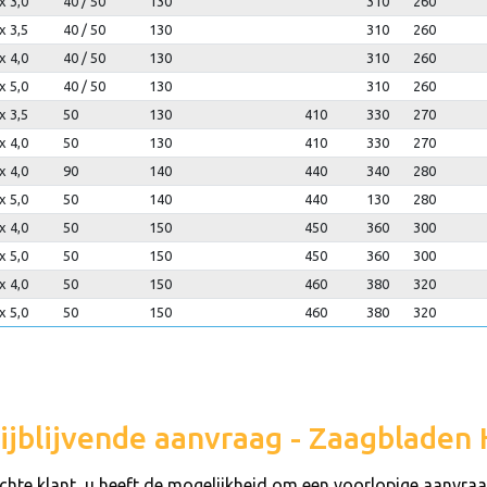
x 3,0
40 / 50
130
310
260
x 3,5
40 / 50
130
310
260
x 4,0
40 / 50
130
310
260
x 5,0
40 / 50
130
310
260
x 3,5
50
130
410
330
270
x 4,0
50
130
410
330
270
x 4,0
90
140
440
340
280
x 5,0
50
140
440
130
280
x 4,0
50
150
450
360
300
x 5,0
50
150
450
360
300
x 4,0
50
150
460
380
320
x 5,0
50
150
460
380
320
ijblijvende aanvraag - Zaagblade
chte klant, u heeft de mogelijkheid om een voorlopige aanvra