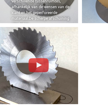
verschillende tussenruimtes,
afhankelijk van de wensen van de
klant en het geperforeerde
materiaal.De scherpe afschuining
van het m...