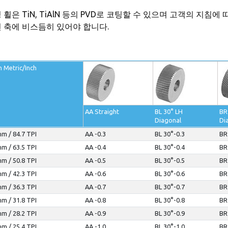
 휠은 TiN, TiAlN 등의 PVD로 코팅할 수 있으며 고객의 지침
 축에 비스듬히 있어야 합니다.
h Metric/Inch
AA Straight
BL 30° LH
BR
Diagonal
Di
m / 84.7 TPI
AA -0.3
BL 30°-0.3
BR
m / 63.5 TPI
AA -0.4
BL 30°-0.4
BR
m / 50.8 TPI
AA -0.5
BL 30°-0.5
BR
m / 42.3 TPI
AA -0.6
BL 30°-0.6
BR
m / 36.3 TPI
AA -0.7
BL 30°-0.7
BR
m / 31.8 TPI
AA -0.8
BL 30°-0.8
BR
m / 28.2 TPI
AA -0.9
BL 30°-0.9
BR
m / 25.4 TPI
AA -1.0
BL 30°-1.0
BR