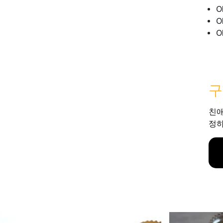
O
O
O
구
친애
정하