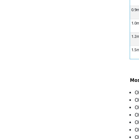
0.9m
1.0m
1.2m
1.5m
Mos
O
O
O
O
O
O
O