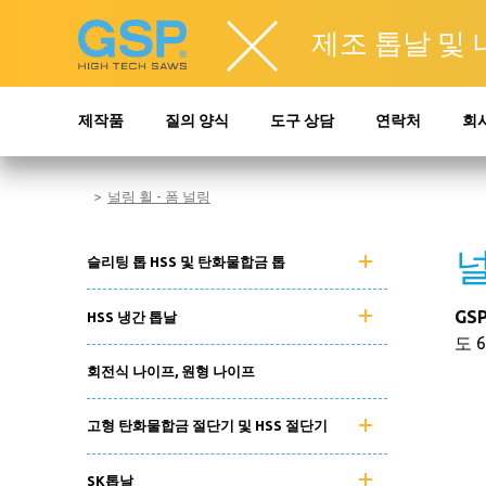
제조 톱날 및
제작품
질의 양식
도구 상담
연락처
회사
널링 휠 - 폼 널링
널
슬리팅 톱 HSS 및 탄화물합금 톱
GSP
HSS 냉간 톱날
도 
회전식 나이프, 원형 나이프
고형 탄화물합금 절단기 및 HSS 절단기
SK톱날