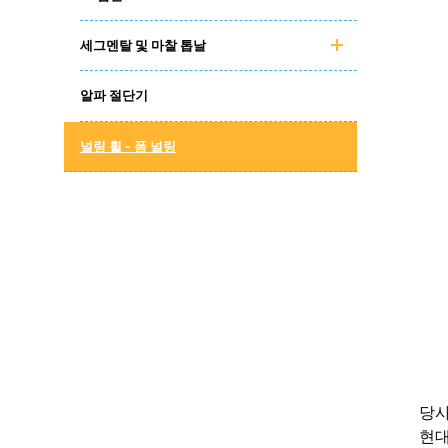
세그멘탈 및 마찰 톱날
알파 절단기
널링 휠 - 폼 널링
당사
현대