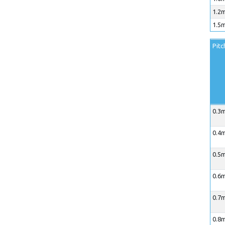
1.2m
1.5m
Pitc
0.3m
0.4m
0.5m
0.6m
0.7m
0.8m