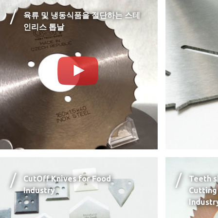
육류 및 냉동식품을 절단하는 스테
인리스 톱날
CutOff Knives for Food
Teeth s
Industry
Cutting
Industr