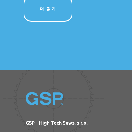
더 읽기
GSP - High Tech Saws, s.r.o.