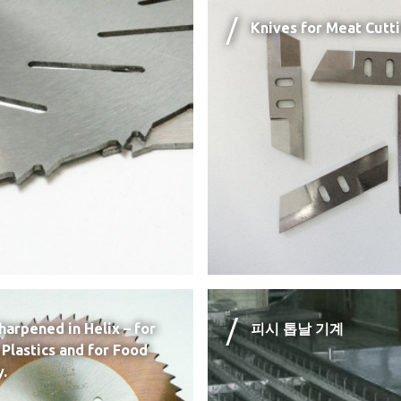
Knives for Meat Cutti
harpened in Helix – for
피시 톱날 기계
 Plastics and for Food
y.