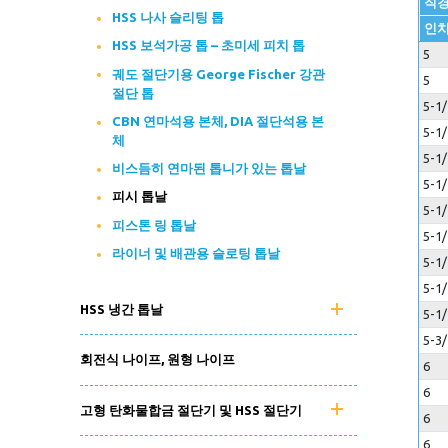
직
HSS 나사 슬리팅 톱
인
HSS 보석가공 톱 – 초미세 피치 톱
5
궤도 절단기용 George Fischer 강관
5
절단 톱
5-1/
CBN 연마석용 본체, DIA 절단석용 본
5-1/
체
5-1/
비스듬히 연마된 톱니가 있는 톱날
5-1/
피시 톱날
5-1/
피스톤 링 톱날
5-1/
라이너 및 배관용 슬로팅 톱날
5-1/
5-1/
HSS 냉간 톱날
5-1/
5-3/
회전식 나이프, 원형 나이프
6
6
고형 탄화물합금 절단기 및 HSS 절단기
6
6