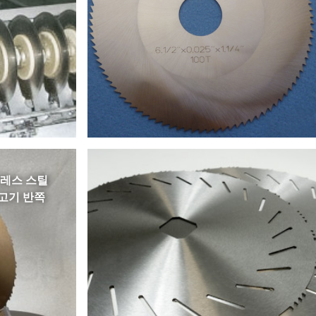
레스 스틸
쇠고기 반쪽