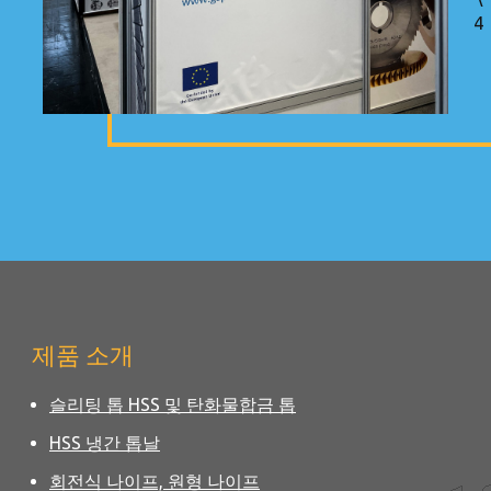
4
제품 소개
슬리팅 톱 HSS 및 탄화물합금 톱
HSS 냉간 톱날
회전식 나이프, 원형 나이프