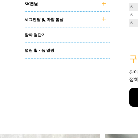
SK톱날
6
6
세그멘탈 및 마찰 톱날
6
알파 절단기
널링 휠 - 폼 널링
구
친애
정하