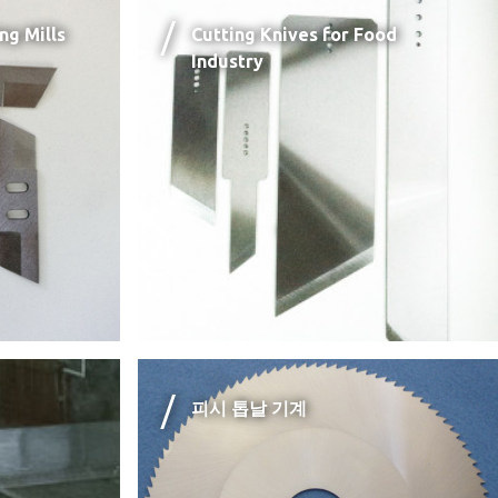
ng Mills
Cutting Knives for Food
Industry
피시 톱날 기계