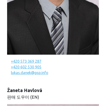
+420 573 369 287
+420 602 530 905
lukas.danek@gsp.info
Žaneta Havlová
판매 도우미 (EN)