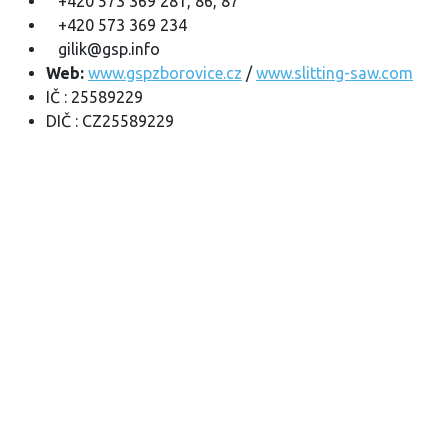
+420 573 369 281, 86, 87
+420 573 369 234
gilik@gsp.info
Web:
www.gspzborovice.cz
/
www.slitting-saw.com
IČ : 25589229
DIČ : CZ25589229