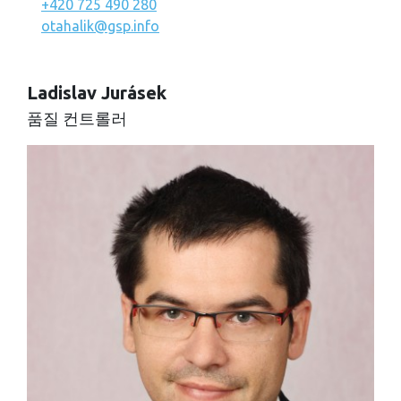
+420 725 490 280
otahalik@gsp.info
Ladislav Jurásek
품질 컨트롤러