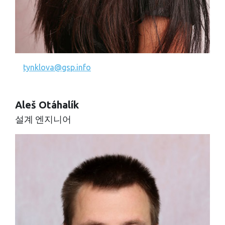
tynklova@gsp.info
Aleš Otáhalík
설계 엔지니어