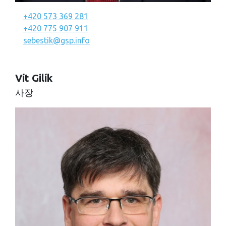
+420 573 369 281
+420 775 907 911
sebestik@gsp.info
Vít Gilík
사장