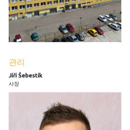
관리
Jiří Šebestík
사장