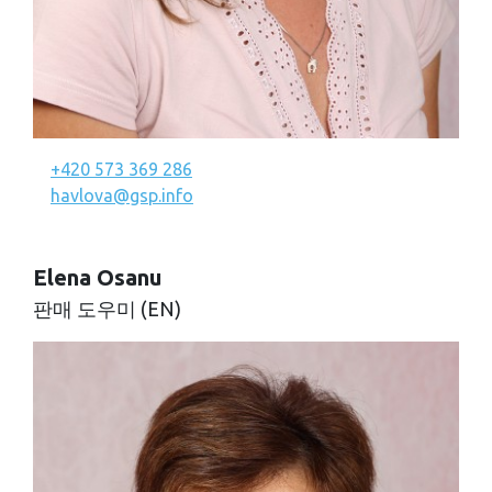
+420 573 369 286
havlova@gsp.info
Elena Osanu
판매 도우미 (EN)