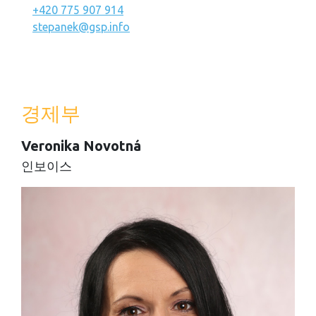
+420 775 907 914
stepanek@gsp.info
경제부
Veronika Novotná
인보이스