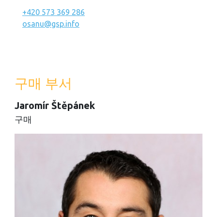
+420 573 369 286
osanu@gsp.info
구매 부서
Jaromír Štěpánek
구매