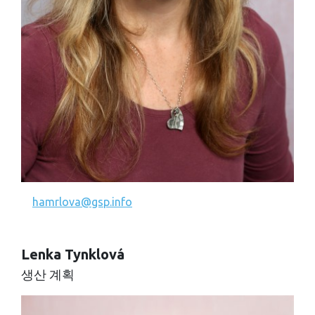
hamrlova@gsp.info
Lenka Tynklová
생산 계획