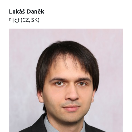
Lukáš Daněk
매상 (CZ, SK)