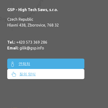
GSP - High Tech Saws, s.r.o.
Czech Republic
Hlavní 438, Zborovice, 768 32
Tel.:
+420 573 369 286
Email:
gilik@gsp.info
연락처
질의 양식