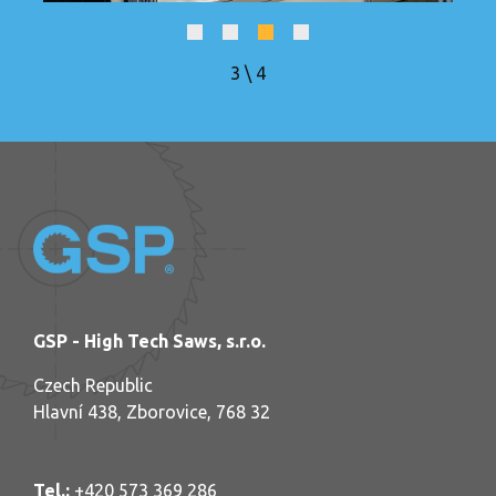
3
\
4
GSP - High Tech Saws, s.r.o.
Czech Republic
Hlavní 438, Zborovice, 768 32
Tel.:
+420 573 369 286