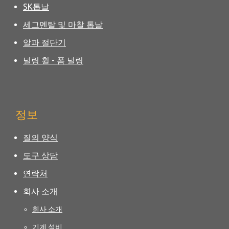
SK톱날
세그멘탈 및 마찰 톱날
알파 절단기
널링 휠 - 폼 널링
정보
질의 양식
도구 상담
연락처
회사 소개
회사 소개
기계 설비