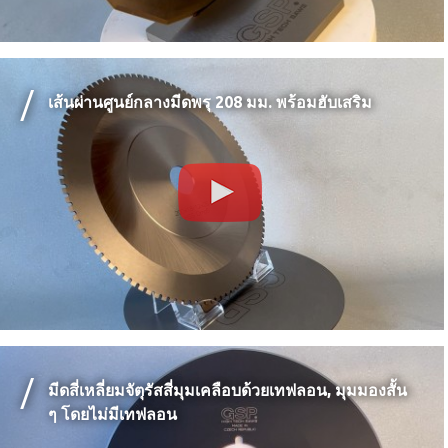
เส้นผ่านศูนย์กลางมีดพรุ 208 มม. พร้อมฮับเสริม
มีดสี่เหลี่ยมจัตุรัสสี่มุมเคลือบด้วยเทฟลอน, มุมมองสั้น
ๆ โดยไม่มีเทฟลอน