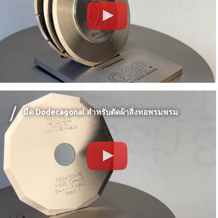
มีด Dodecagonal สำหรับตัดผ้าสิ่งทอพรมพรม