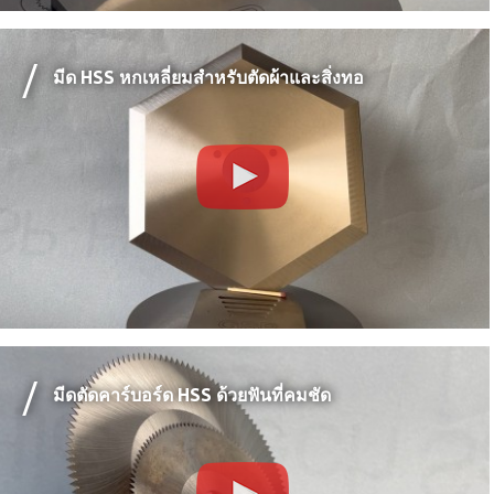
มีด HSS หกเหลี่ยมสำหรับตัดผ้าและสิ่งทอ
มีดตัดคาร์บอร์ด HSS ด้วยฟันที่คมชัด