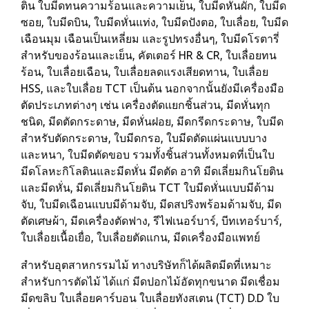
ติน ใบมีดทนความร้อนและความเย็น, ใบมีดหั่นผัก, ใบมีด
ซอย, ใบมีดบิน, ใบมีดหั่นแท่ง, ใบมีดปังตอ, ใบเลื่อย, ใบมีด
เฉือนมุม เฉือนเป็นเหลี่ยม และรูปทรงอื่นๆ, ใบมีดโรตารี่
สำหรับของร้อนและเย็น, คัตเตอร์ HR & CR, ใบเลื่อยทน
ร้อน, ใบเลื่อยเฉือน, ใบเลื่อยลดแรงเสียดทาน, ใบเลื่อย
HSS, และใบเลื่อย TCT เป็นต้น นอกจากนั้นยังมีเครื่องมือ
ตัดประเภทต่างๆ เช่น เครื่องตัดแยกชิ้นส่วน, มีดหั่นทุก
ชนิด, มีดตัดกระดาษ, มีดหั่นฝอย, มีดกรีดกระดาษ, ใบมีด
สำหรับตัดกระดาษ, ใบมีดกรอ, ใบมีดตัดแผ่นแบบบาง
และหนา, ใบมีดตัดขอบ รวมทั้งชิ้นส่วนทั้งหมดที่เป็นใบ
มีดโลหะกิโลตินและมีดหั่น มีดตัด อาทิ มีดเลี่ยมกินโยติน
และมีดหั่น, มีดเลี่ยมกินโยติน TCT ใบมีดหั่นแบบมีด้าม
จับ, ใบมีดเฉือนแบบมีด้ามจับ, มีดสปริงพร้อมด้ามจับ, มีด
ตัดเศษผ้า, มีดเครื่องตัดฟาง, รีไฟเนอร์บาร์, บีทเทอร์บาร์,
ใบเลื่อยเนื้อเยื่อ, ใบเลื่อยตัดแกน, มีดเครื่องมือแพทย์
สำหรับอุตสาหกรรมไม้ ทางบริษัทก็ได้ผลิตมีดที่เหมาะ
สำหรับการตัดไม้ ได้แก่ มีดปอกไม้อัดทุกขนาด มีดเชื่อม
มีดขลิบ ใบเลื่อยคาร์บอน ใบเลื่อยทังสเตน (TCT) D.D ใบ