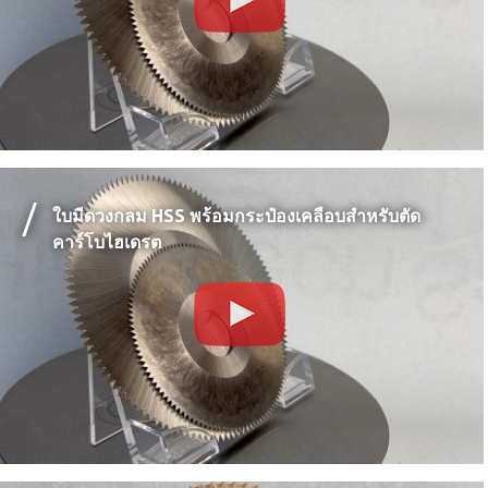
ใบมีดวงกลม HSS พร้อมกระป๋องเคลือบสำหรับตัด
คาร์โบไฮเดรต