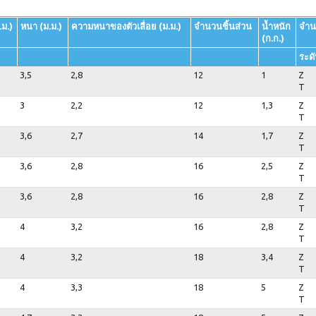
ม.)
หนา (ม.ม.)
ความหนาของตัวเลื่อย (ม.ม.)
จำนวนชิ้นส่วน
น้ำหนัก
จำน
(ก.ก.)
ระดั
3,5
2,8
12
1
Z
T
3
2,2
12
1,3
Z
T
3,6
2,7
14
1,7
Z
T
3,6
2,8
16
2,5
Z
T
3,6
2,8
16
2,8
Z
T
4
3,2
16
2,8
Z
T
4
3,2
18
3,4
Z
T
4
3,3
18
5
Z
T