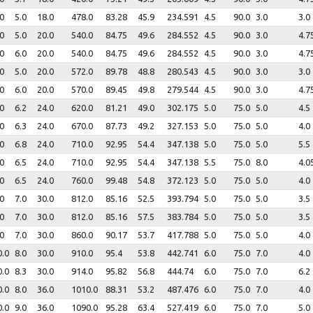
0
5.0
18.0
478.0
83.28
45.9
234.591
4.5
90.0
3.0
3.0
0
5.0
20.0
540.0
84.75
49.6
284.552
4.5
90.0
3.0
4.7
0
6.0
20.0
540.0
84.75
49.6
284.552
4.5
90.0
3.0
4.7
0
5.0
20.0
572.0
89.78
48.8
280.543
4.5
90.0
3.0
3.0
0
6.0
20.0
570.0
89.45
49.8
279.544
4.5
90.0
3.0
4.7
0
6.2
24.0
620.0
81.21
49.0
302.175
5.0
75.0
5.0
4.5
0
6.3
24.0
670.0
87.73
49.2
327.153
5.0
75.0
5.0
4.0
0
6.8
24.0
710.0
92.95
54.4
347.138
5.0
75.0
5.0
5.5
0
6.5
24.0
710.0
92.95
54.4
347.138
5.5
75.0
8.0
4.0
0
6.5
24.0
760.0
99.48
54.8
372.123
5.0
75.0
5.0
4.0
0
7.0
30.0
812.0
85.16
52.5
393.794
5.0
75.0
5.0
3.5
0
7.0
30.0
812.0
85.16
57.5
383.784
5.0
75.0
5.0
3.5
0
7.0
30.0
860.0
90.17
53.7
417.788
5.0
75.0
5.0
4.0
0.0
8.0
30.0
910.0
95.4
53.8
442.741
6.0
75.0
7.0
4.0
0.0
8.3
30.0
914.0
95.82
56.8
444.74
6.0
75.0
7.0
6.2
0.0
8.0
36.0
1010.0
88.31
53.2
487.476
6.0
75.0
7.0
4.0
0.0
9.0
36.0
1090.0
95.28
63.4
527.419
6.0
75.0
7.0
5.0