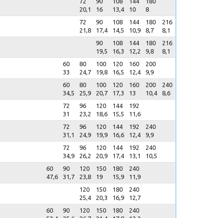
72
90
108
144
180
20,1
16
13,4
10
8
72
90
108
144
180
216
21,8
17,4
14,5
10,9
8,7
8,1
90
108
144
180
216
19,5
16,3
12,2
9,8
8,1
60
80
100
120
160
200
33
24,7
19,8
16,5
12,4
9,9
60
80
100
120
160
200
240
34,5
25,9
20,7
17,3
13
10,4
8,6
72
96
120
144
192
31
23,2
18,6
15,5
11,6
72
96
120
144
192
240
31,1
24,9
19,9
16,6
12,4
9,9
72
96
120
144
192
240
34,9
26,2
20,9
17,4
13,1
10,5
60
90
120
150
180
240
47,6
31,7
23,8
19
15,9
11,9
120
150
180
240
25,4
20,3
16,9
12,7
60
90
120
150
180
240