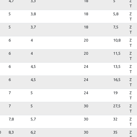
4,7
3,3
18
5
Z
T
5
3,8
18
5,8
Z
T
5
3,7
18
7,5
Z
T
6
4
20
10,8
Z
T
6
4
20
11,5
Z
T
6
4,5
24
13,5
Z
T
6
4,5
24
16,5
Z
T
7
5
24
19
Z
T
7
5
30
27,5
Z
T
7,8
5,7
30
32
Z
T
0
8,3
6,2
30
35
Z