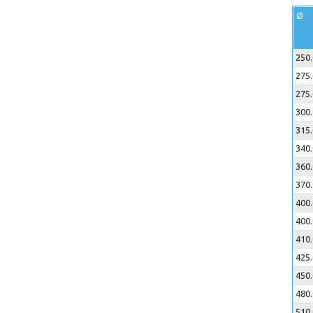
Ø
250.
275.
275.
300.
315.
340.
360.
370.
400.
400.
410.
425.
450.
480.
510.