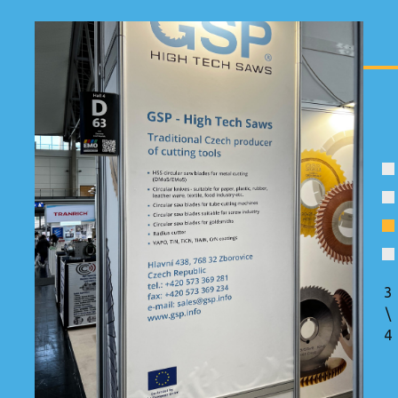
4
\
4