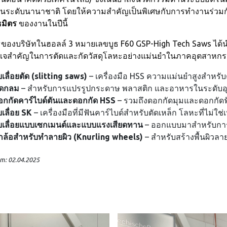
ในระดับนานาชาติ โดยให้ความสำคัญเป็นพิเศษกับการทำงานร่วมก
ธมิตร
ของงานในปีนี้
บูธของบริษัทในฮอลล์ 3 หมายเลขบูธ F60 GSP-High Tech Saws ได
แจสำคัญในการตัดและกัดวัสดุโลหะอย่างแม่นยำในภาคอุตสาห
เลื่อยตัด (slitting saws)
– เครื่องมือ HSS ความแม่นยำสูงสำหรั
ีดกลม
– สำหรับการแปรรูปกระดาษ พลาสติก และอาหารในระดับ
อกกัดคาร์ไบด์ตันและดอกกัด HSS
– รวมถึงดอกกัดมุมและดอกกัด
เลื่อย SK
– เครื่องมือที่มีฟันคาร์ไบด์สำหรับตัดเหล็ก โลหะที่ไม่ใ
บเลื่อยแบบเซกเมนต์และแบบแรงเสียดทาน
– ออกแบบมาสำหรับการ
ูกล้อสำหรับทำลายผิว (Knurling wheels)
– สำหรับสร้างพื้นผิวล
m: 02.04.2025