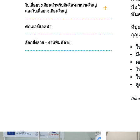
ใบเลื่อยวงเดือนสำหรับตัดโลหะขนาดใหญ่
มือ
และใบเลื่อยวงเดือนใหญ่
พัน
ที่
คัตเตอร์แอลฟ่า
กุญ
ล้อกลิ้งลาย – งานพิมพ์ลาย
ใบ
ม
ด
ใบ
ใ
ล
Datu